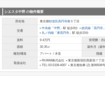
シエスタ中野
の物件概要
所在地
東京都
杉並区
高円寺南
５丁目
中央線
「
中野
」駅 徒歩9分
総武線
「
高円寺
交通
丸ノ内線
「
東高円寺
」駅 徒歩10分
賃料
9.4万円
管理費・共
面積
30.35㎡
築年月（築
種別/構造
アパート / 木造
階建
RIUMM株式会社
東京都新宿区西新宿７丁目10
取扱会社
TEL:03-5338-4007
東京都知事 (2) 第99508