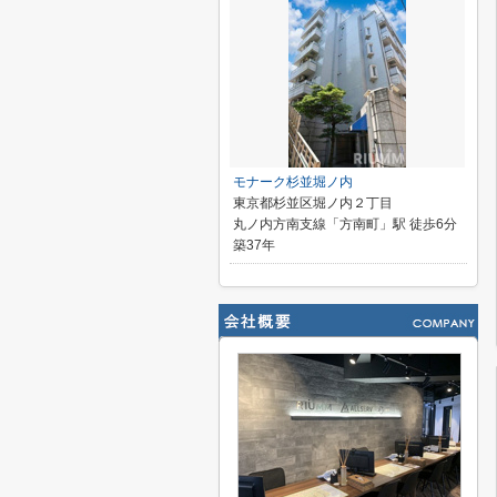
モナーク杉並堀ノ内
東京都杉並区堀ノ内２丁目
丸ノ内方南支線「方南町」駅 徒歩6分
築37年