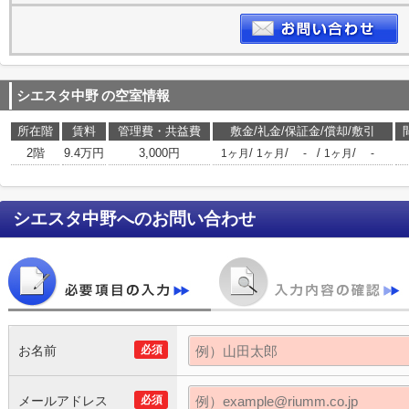
シエスタ中野
の空室情報
所在階
賃料
管理費・共益費
敷金/礼金/保証金/償却/敷引
2階
9.4万円
3,000円
/
/
/
/
1ヶ月
1ヶ月
-
1ヶ月
-
シエスタ中野
へのお問い合わせ
お名前
必須
メールアドレス
必須