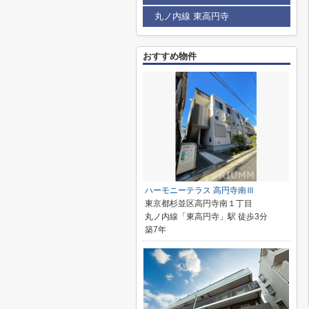
丸ノ内線 東高円寺
おすすめ物件
ハーモニーテラス 高円寺南Ⅲ
東京都杉並区高円寺南１丁目
丸ノ内線「東高円寺」駅 徒歩3分
築7年