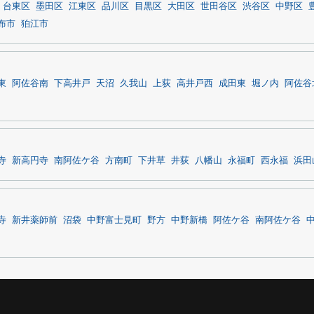
台東区
墨田区
江東区
品川区
目黒区
大田区
世田谷区
渋谷区
中野区
布市
狛江市
東
阿佐谷南
下高井戸
天沼
久我山
上荻
高井戸西
成田東
堀ノ内
阿佐谷
寺
新高円寺
南阿佐ケ谷
方南町
下井草
井荻
八幡山
永福町
西永福
浜田
寺
新井薬師前
沼袋
中野富士見町
野方
中野新橋
阿佐ケ谷
南阿佐ケ谷