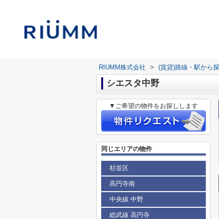
RIUMM株式会社
>
(賃貸)路線・駅から
シエスタ中野
▼ご希望の物件をお探しします
同じエリアの物件
杉並区
高円寺南
中央線 中野
総武線 高円寺