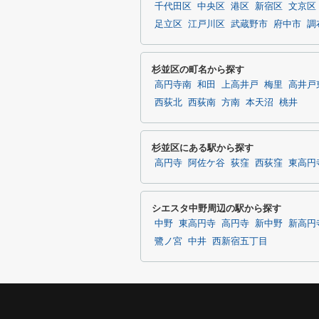
千代田区
中央区
港区
新宿区
文京区
足立区
江戸川区
武蔵野市
府中市
調
杉並区の町名から探す
高円寺南
和田
上高井戸
梅里
高井戸
西荻北
西荻南
方南
本天沼
桃井
杉並区にある駅から探す
高円寺
阿佐ケ谷
荻窪
西荻窪
東高円
シエスタ中野周辺の駅から探す
中野
東高円寺
高円寺
新中野
新高円
鷺ノ宮
中井
西新宿五丁目