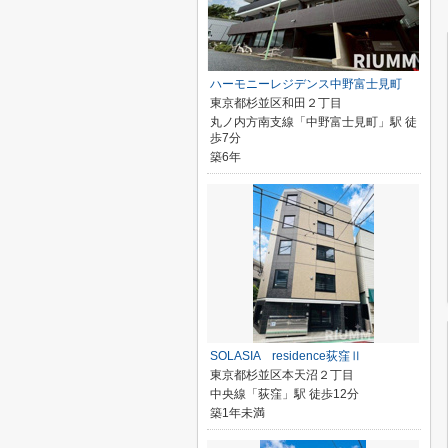
ハーモニーレジデンス中野富士見町
東京都杉並区和田２丁目
丸ノ内方南支線「中野富士見町」駅 徒
歩7分
築6年
SOLASIA residence荻窪Ⅱ
東京都杉並区本天沼２丁目
中央線「荻窪」駅 徒歩12分
築1年未満