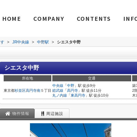
HOME
COMPANY
CONTENTS
INF
探す
>
JR中央線
>
中野駅
>
シエスタ中野
シエスタ中野
所在地
交通
中央線
「
中野
」駅 徒歩9分
築
東京都
杉並区
高円寺南
５丁目
総武線
「
高円寺
」駅 徒歩11分
2
丸ノ内線
「
東高円寺
」駅 徒歩10分
木
物件情報
周辺施設