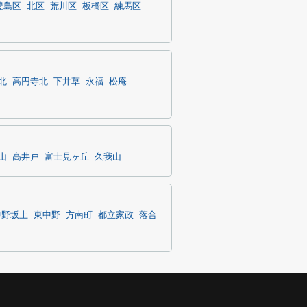
豊島区
北区
荒川区
板橋区
練馬区
北
高円寺北
下井草
永福
松庵
山
高井戸
富士見ヶ丘
久我山
中野坂上
東中野
方南町
都立家政
落合