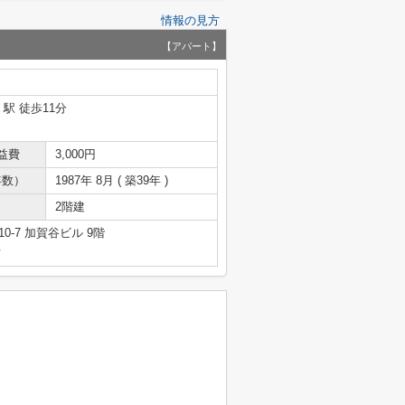
情報の見方
【アパート】
」駅 徒歩11分
益費
3,000円
年数）
1987年 8月 ( 築39年 )
2階建
-7 加賀谷ビル 9階
号