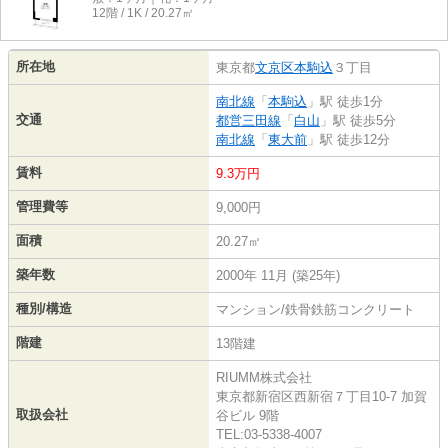
12階 / 1K / 20.27㎡
所在地
東京都
文京区
本駒込
３丁目
南北線
「
本駒込
」駅 徒歩1分
交通
都営三田線
「
白山
」駅 徒歩5分
南北線
「
東大前
」駅 徒歩12分
賃料
9.3万円
管理費等
9,000円
面積
20.27㎡
築年数
2000年 11月 (築25年)
種別/構造
マンション/鉄骨鉄筋コンクリート
階建
13階建
RIUMM株式会社
東京都新宿区西新宿７丁目10-7 加賀
取扱会社
谷ビル 9階
TEL:03-5338-4007