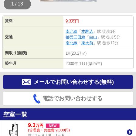
1 / 13
賃料
9.3万円
南北線
「
本駒込
」駅 徒歩1分
交通
都営三田線
「
白山
」駅 徒歩5分
南北線
「
東大前
」駅 徒歩12分
間取り(面積)
1K(20.27㎡)
築年月
2000年 11月(築25年)
メールでお問い合わせする(無料)
電話でお問い合わせする
空室一覧
9.3
万
円
NEW
(管理費・共益費 9,000円)
敷：1ヶ月｜礼：1ヶ月