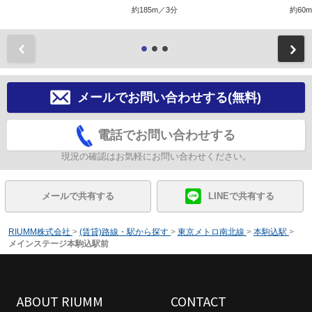
約185m／3分
約60
前
メールでお問い合わせする(無料)
電話でお問い合わせする
現況の確認はお気軽にお問い合わせください。
メールで共有する
LINEで共有する
RIUMM株式会社
>
(賃貸)路線・駅から探す
>
東京メトロ南北線
>
本駒込駅
>
メインステージ本駒込駅前
ABOUT RIUMM
CONTACT