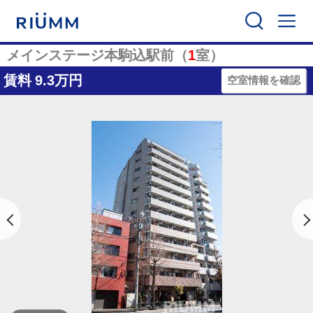
メインステージ本駒込駅前（
1
室）
賃料
9.3万円
空室情報を確認