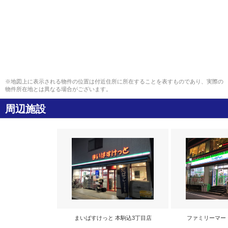
※地図上に表示される物件の位置は付近住所に所在することを表すものであり、実際の
物件所在地とは異なる場合がございます。
周辺施設
まいばすけっと 本駒込3丁目店
ファミリーマー