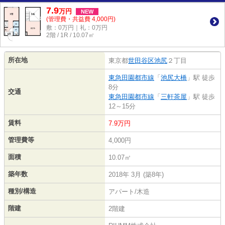
7.9
万
円
NEW
(管理費・共益費 4,000円)
敷：0万円｜礼：0万円
2階 / 1R / 10.07㎡
所在地
東京都
世田谷区
池尻
２丁目
東急田園都市線
「
池尻大橋
」駅 徒歩
8分
交通
東急田園都市線
「
三軒茶屋
」駅 徒歩
12～15分
賃料
7.9万円
管理費等
4,000円
面積
10.07㎡
築年数
2018年 3月 (築8年)
種別/構造
アパート/木造
階建
2階建