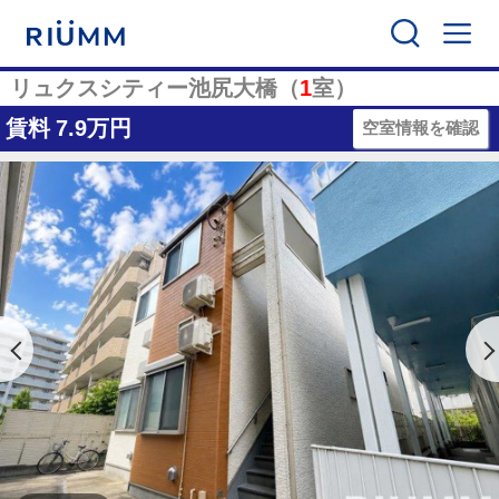
リュクスシティー池尻大橋（
1
室）
賃料
7.9万円
空室情報を確認