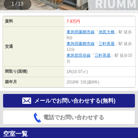
1 / 13
賃料
7.9万円
東急田園都市線
「
池尻大橋
」駅 徒歩
8分
東急田園都市線
「
三軒茶屋
」駅 徒歩
交通
12分
東急世田谷線
「
三軒茶屋
」駅 徒歩15
分
間取り(面積)
1R(10.07㎡)
築年月
2018年 3月(築8年)
メールでお問い合わせする(無料)
電話でお問い合わせする
空室一覧