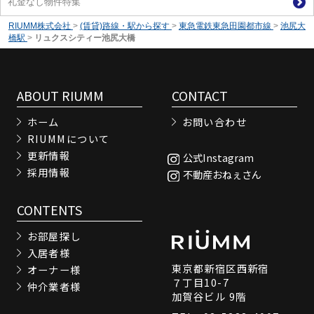
礼金なし物件特集
RIUMM株式会社
>
(賃貸)路線・駅から探す
>
東急電鉄東急田園都市線
>
池尻大
橋駅
>
リュクスシティー池尻大橋
ABOUT RIUMM
CONTACT
ホーム
お問い合わせ
RIUMMについて
更新情報
公式Instagram
採用情報
不動産おねぇさん
CONTENTS
お部屋探し
入居者様
東京都新宿区西新宿
オーナー様
７丁目10-7
仲介業者様
加賀谷ビル 9階