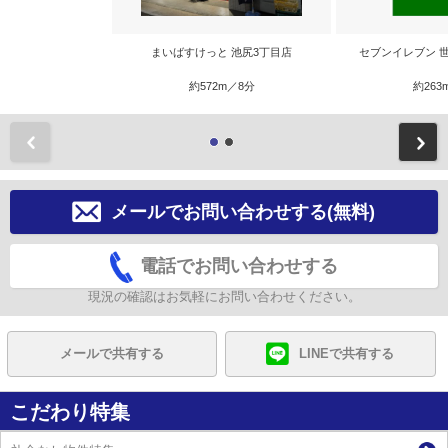
まいばすけっと 池尻3丁目店
セブンイレブン 
約572m／8分
約263
前
メールでお問い合わせする(無料)
電話でお問い合わせする
現況の確認はお気軽にお問い合わせください。
メールで共有する
LINEで共有する
こだわり特集