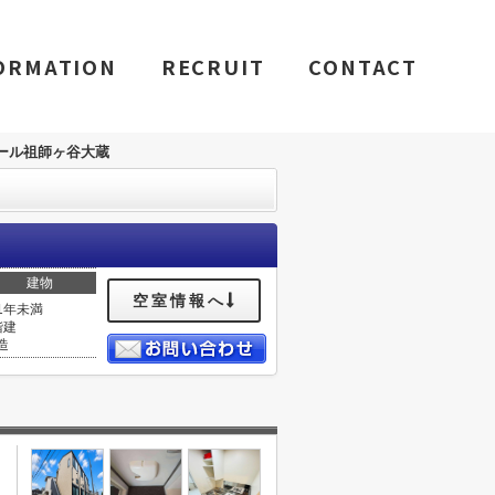
ORMATION
RECRUIT
CONTACT
ール祖師ヶ谷大蔵
建物
空室情報へ
1年未満
階建
造