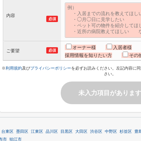
内容
必須
オーナー様
入居者様
ご要望
必須
採用情報を知りたい方
その
※
利用規約
及び
プライバシーポリシー
を必ずお読みください。左記内容に同
さい。
未入力項目がありま
台東区
墨田区
江東区
品川区
目黒区
大田区
渋谷区
中野区
杉並区
豊
布市
狛江市