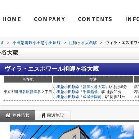
HOME
COMPANY
CONTENTS
INF
探す
>
小田急電鉄小田急小田原線
>
祖師ヶ谷大蔵駅
>
ヴィラ・エスポワ
ヶ谷大蔵
ヴィラ・エスポワール祖師ヶ谷大蔵
所在地
交通
小田急小田原線
「
祖師ヶ谷大蔵
」駅 徒歩8分
築
東京都
世田谷区
祖師谷
２丁目
小田急小田原線
「
千歳船橋
」駅 徒歩21分
2
小田急小田原線
「
成城学園前
」駅 徒歩21分
木
物件情報
周辺施設