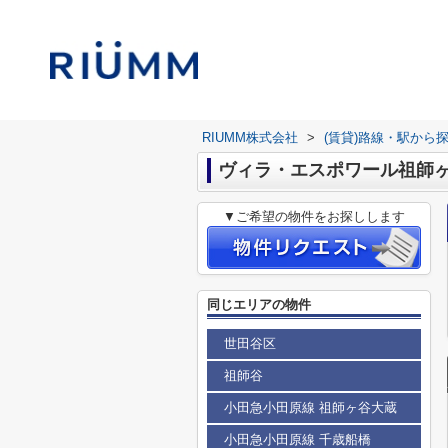
RIUMM株式会社
>
(賃貸)路線・駅から
ヴィラ・エスポワール祖師
▼ご希望の物件をお探しします
同じエリアの物件
世田谷区
祖師谷
小田急小田原線 祖師ヶ谷大蔵
小田急小田原線 千歳船橋