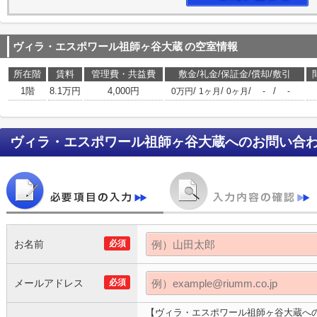
ヴィラ・エスポワール祖師ヶ谷大蔵
の空室情報
所在階
賃料
管理費・共益費
敷金/礼金/保証金/償却/敷引
1階
8.1万円
4,000円
/
/
/
/
0万円
1ヶ月
0ヶ月
-
-
ヴィラ・エスポワール祖師ヶ谷大蔵
へのお問い合
お名前
必須
メールアドレス
必須
【ヴィラ・エスポワール祖師ヶ谷大蔵へ