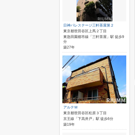
日神パレステージ三軒茶屋第２
東京都世田谷区上馬２丁目
東急田園都市線「三軒茶屋」駅 徒歩9
分
築27年
アルテＭ
東京都世田谷区松原３丁目
京王線「下高井戸」駅 徒歩6分
築19年