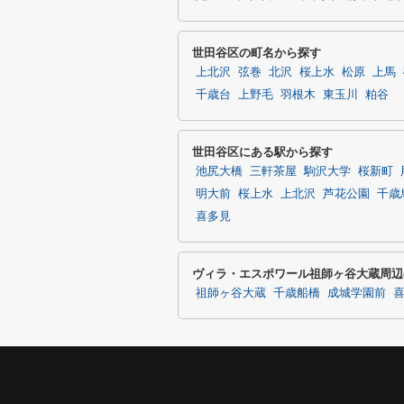
世田谷区の町名から探す
上北沢
弦巻
北沢
桜上水
松原
上馬
千歳台
上野毛
羽根木
東玉川
粕谷
世田谷区にある駅から探す
池尻大橋
三軒茶屋
駒沢大学
桜新町
明大前
桜上水
上北沢
芦花公園
千歳
喜多見
ヴィラ・エスポワール祖師ヶ谷大蔵周辺
祖師ヶ谷大蔵
千歳船橋
成城学園前