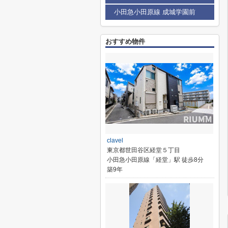
小田急小田原線 成城学園前
おすすめ物件
clavel
東京都世田谷区経堂５丁目
小田急小田原線「経堂」駅 徒歩8分
築9年