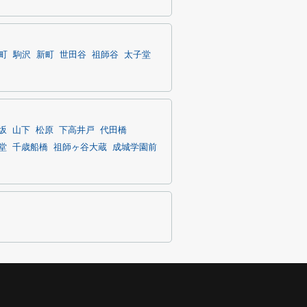
町
駒沢
新町
世田谷
祖師谷
太子堂
坂
山下
松原
下高井戸
代田橋
堂
千歳船橋
祖師ヶ谷大蔵
成城学園前