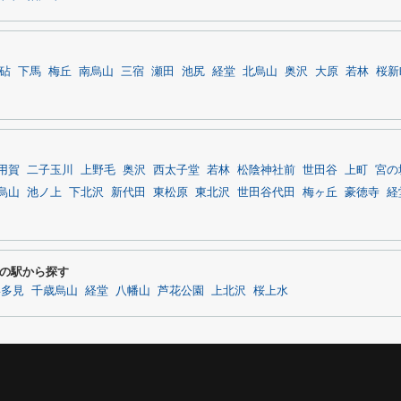
砧
下馬
梅丘
南烏山
三宿
瀬田
池尻
経堂
北烏山
奥沢
大原
若林
桜新
用賀
二子玉川
上野毛
奥沢
西太子堂
若林
松陰神社前
世田谷
上町
宮の
烏山
池ノ上
下北沢
新代田
東松原
東北沢
世田谷代田
梅ヶ丘
豪徳寺
経
の駅から探す
喜多見
千歳烏山
経堂
八幡山
芦花公園
上北沢
桜上水