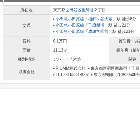
所在地
東京都
世田谷区
祖師谷
２丁目
小田急小田原線
「
祖師ヶ谷大蔵
」駅 徒歩8分
小田急小田原線
「
千歳船橋
」駅 徒歩21分
交通
小田急小田原線
「
成城学園前
」駅 徒歩21分
賃料
8.1万円
管理費・共
面積
11.13㎡
築年月（築
種別/構造
アパート / 木造
階建
RIUMM株式会社
東京都新宿区西新宿７丁目10
取扱会社
TEL:03-5338-4007
東京都知事 (2) 第99508