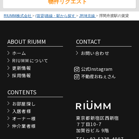
物件リクエスト
RIUMM株式会社
>
(賃貸)路線・駅から探す
>
JR埼京線
>
浮間舟渡駅の賃貸
ABOUT RIUMM
CONTACT
ホーム
お問い合わせ
RIUMMについて
更新情報
公式Instagram
採用情報
不動産おねぇさん
CONTENTS
お部屋探し
入居者様
東京都新宿区西新宿
オーナー様
７丁目10-7
仲介業者様
加賀谷ビル 9階
TEL : 03-5338-4007