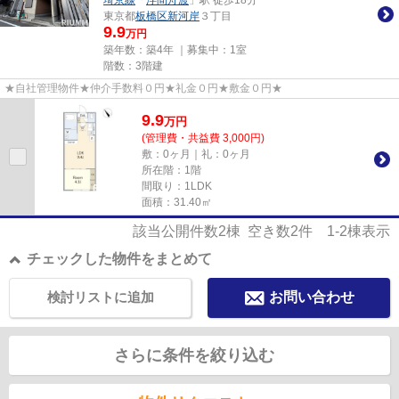
東京都
板橋区
新河岸
３丁目
9.9
万円
築年数：築4年 ｜募集中：
1室
階数：3階建
★自社管理物件★仲介手数料０円★礼金０円★敷金０円★
9.9
万
円
(管理費・共益費 3,000円)
敷：0ヶ月｜礼：0ヶ月
所在階：1階
間取り：1LDK
面積：31.40㎡
該当公開件数
2
棟 空き数
2
件
1-2
棟表示
チェックした物件をまとめて
検討リストに追加
お問い合わせ
さらに条件を絞り込む