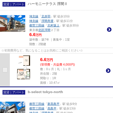
ハーモニーテラス 浮間Ⅱ
賃貸｜アパート
埼京線
「
北赤羽
」駅 徒歩10分
埼京線
「
浮間舟渡
」駅 徒歩11分
都営三田線
「
志村坂上
」駅 徒歩30分
東京都
北区
浮間
２丁目
6.6
万円
築年数：築7年 ｜募集中：
1室
階数：2階建
☆初期費用など、気になることはお気軽にご相談ください☆
6.6
万
円
(管理費・共益費 4,000円)
敷：0ヶ月｜礼：1ヶ月
所在階：2階
間取り：1R
面積：10.47㎡
b-select tokyo-north
賃貸｜アパート
都営三田線
「
新高島平
」駅 徒歩9分
都営三田線
「
高島平
」駅 徒歩13分
埼京線
「
浮間舟渡
」駅 徒歩18分