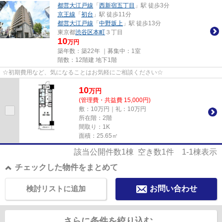
都営大江戸線
「
西新宿五丁目
」駅 徒歩3分
京王線
「
初台
」駅 徒歩11分
都営大江戸線
「
中野坂上
」駅 徒歩13分
東京都
渋谷区
本町
３丁目
10
万円
築年数：築22年 ｜募集中：
1室
階数：12階建 地下1階
☆初期費用など、気になることはお気軽にご相談ください☆
10
万
円
(管理費・共益費 15,000円)
敷：10万円｜礼：10万円
所在階：2階
間取り：1K
面積：25.65㎡
該当公開件数
1
棟 空き数
1
件
1-1
棟表示
チェックした物件をまとめて
検討リストに追加
お問い合わせ
さらに条件を絞り込む