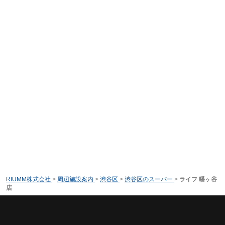
RIUMM株式会社
>
周辺施設案内
>
渋谷区
>
渋谷区のスーパー
>
ライフ 幡ヶ谷
店