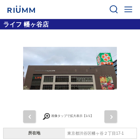
ライフ 幡ヶ谷店
前
次
画像タップで拡大表示【
1
/1】
所在地
東京都渋谷区幡ヶ谷２丁目17-1