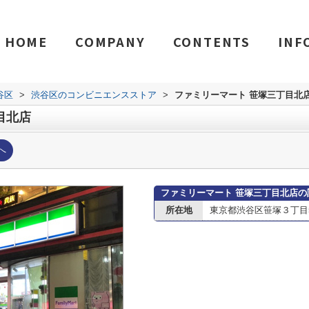
HOME
COMPANY
CONTENTS
INF
谷区
>
渋谷区のコンビニエンスストア
>
ファミリーマート 笹塚三丁目北
目北店
へ
ファミリーマート 笹塚三丁目北店の
所在地
東京都渋谷区笹塚３丁目58