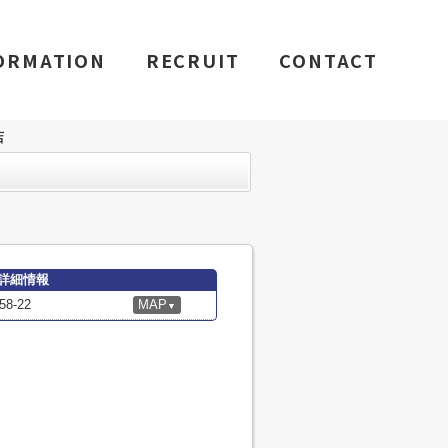
ORMATION
RECRUIT
CONTACT
店
詳細情報
-22
MAP
▼