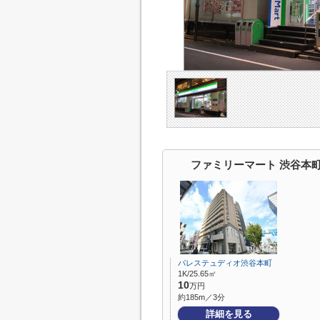
ファミリーマート 渋谷本
パレステュディオ渋谷本町
1K/25.65㎡
10
万円
約185m／3分
詳細を見る