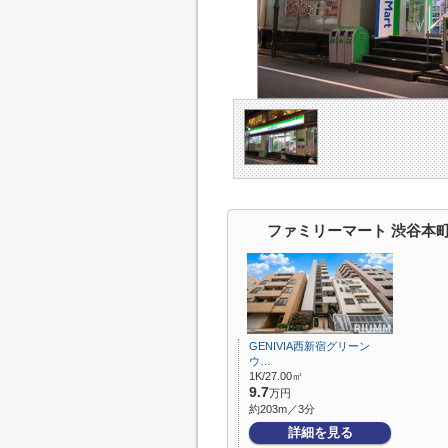
ファミリーマート 渋谷本
GENIVIA西新宿グリーン
ウ…
1K/27.00㎡
9.7
万円
約203m／3分
詳細を見る