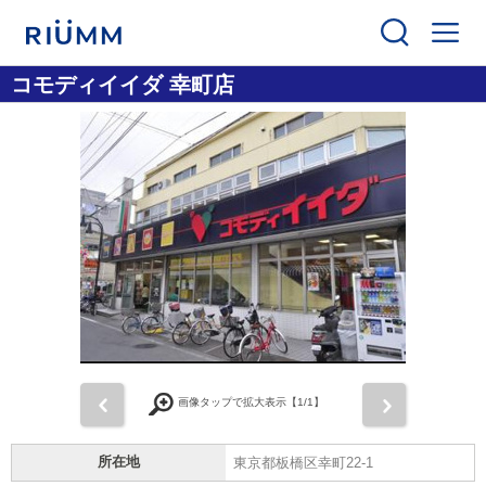
コモディイイダ 幸町店
前
次
画像タップで拡大表示【
1
/1】
所在地
東京都板橋区幸町22-1