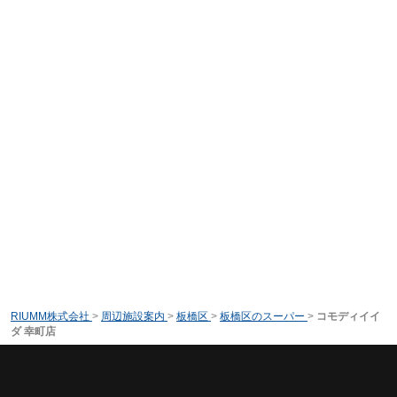
RIUMM株式会社
>
周辺施設案内
>
板橋区
>
板橋区のスーパー
>
コモディイイ
ダ 幸町店