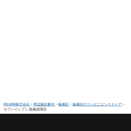
RIUMM株式会社
>
周辺施設案内
>
板橋区
>
板橋区のコンビニエンスストア
>
セブンイレブン 板橋成増店