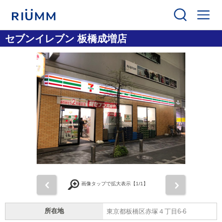
セブンイレブン 板橋成増店
前
次
画像タップで拡大表示【
1
/1】
所在地
東京都板橋区赤塚４丁目6-6