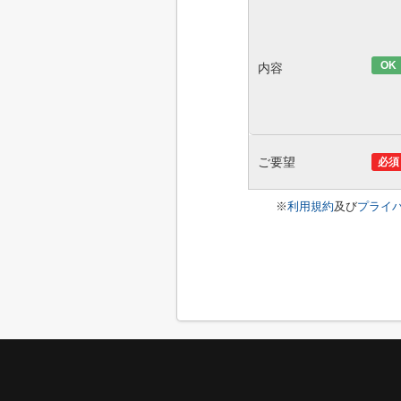
OK
内容
ご要望
必須
※
利用規約
及び
プライ