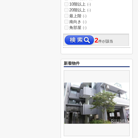
10階以上
(-)
20階以上
(-)
最上階
(-)
南向き
(-)
角部屋
(-)
2
件が該当
新着物件