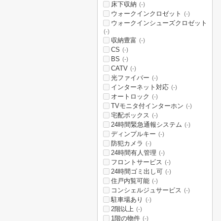
床下収納
(-)
ウォークインクロゼット
(-)
ウォークインシューズクロゼット
(-)
収納豊富
(-)
CS
(-)
BS
(-)
CATV
(-)
光ファイバー
(-)
インターネット対応
(-)
オートロック
(-)
TVモニタ付インターホン
(-)
宅配ボックス
(-)
24時間緊急通報システム
(-)
ディンプルキー
(-)
防犯カメラ
(-)
24時間有人管理
(-)
フロントサービス
(-)
24時間ゴミ出し可
(-)
住戸内覧可能
(-)
コンシェルジュサービス
(-)
駐車場あり
(-)
2階以上
(-)
1階の物件
(-)