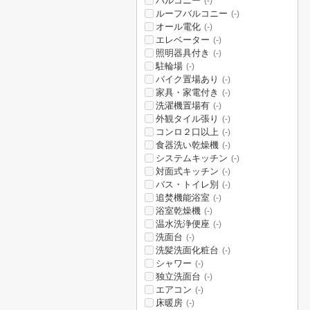
バルコニー
(-)
ルーフバルコニー
(-)
オール電化
(-)
エレベーター
(-)
照明器具付き
(-)
駐輪場
(-)
バイク置場あり
(-)
家具・家電付き
(-)
洗濯機置場有
(-)
外観タイル張り
(-)
コンロ２口以上
(-)
食器洗い乾燥機
(-)
システムキッチン
(-)
対面式キッチン
(-)
バス・トイレ別
(-)
追焚機能浴室
(-)
浴室乾燥機
(-)
温水洗浄便座
(-)
洗面台
(-)
洗髪洗面化粧台
(-)
シャワー
(-)
独立洗面台
(-)
エアコン
(-)
床暖房
(-)