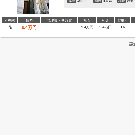
築21年
5階建
鉄骨
築年
階数
構造
所在階
賃料
管理費・共益費
敷金
礼金
間取り
9.4
万円
5階
-
9.4万円
9.4万円
1K
該