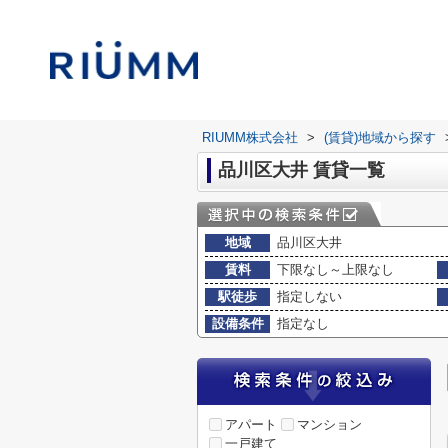
RIUMM株式会社
>
(賃貸)地域から探す
品川区大井 賃貸一覧
地域
品川区大井
賃料
下限なし～上限なし
駅徒歩
指定しない
設備条件
指定なし
アパート
マンション
一戸建て