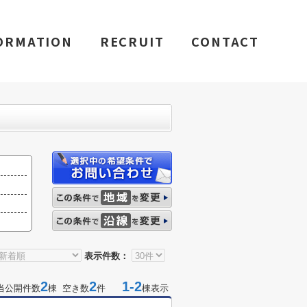
ORMATION
RECRUIT
CONTACT
表示件数：
2
2
1-2
当公開件数
棟 空き数
件
棟表示