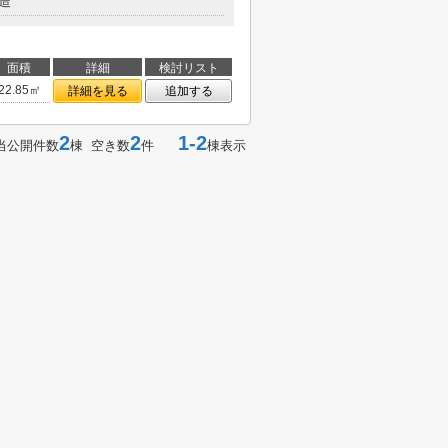
造
面積
詳細
検討リスト
22.85㎡
詳細を見る
追加する
2
2
1-2
当公開件数
棟 空き数
件
棟表示