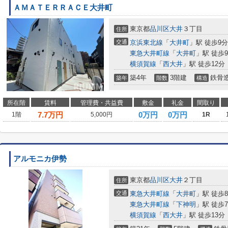
ＡＭＡＴＥＲＲＡＣＥ大井町
東京都
品川区
大井
３丁目
住所
交通
京浜東北線
「
大井町
」駅 徒歩9分
東急大井町線
「
大井町
」駅 徒歩
横須賀線
「
西大井
」駅 徒歩12分
築4年
3階建
鉄骨
築年
階数
構造
所在階
賃料
管理費・共益費
敷金
礼金
間取り
7.7
万円
0万円
0万円
1階
5,000円
1R
アルモニカ伊勢
東京都
品川区
大井
２丁目
住所
交通
東急大井町線
「
大井町
」駅 徒歩
東急大井町線
「
下神明
」駅 徒歩
横須賀線
「
西大井
」駅 徒歩13分