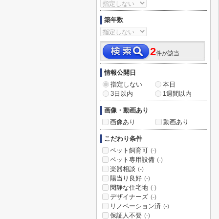
築年数
2
件が該当
情報公開日
指定しない
本日
3日以内
1週間以内
画像・動画あり
画像あり
動画あり
こだわり条件
ペット飼育可
(-)
ペット専用設備
(-)
楽器相談
(-)
陽当り良好
(-)
閑静な住宅地
(-)
デザイナーズ
(-)
リノベーション済
(-)
保証人不要
(-)