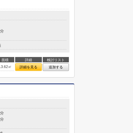
9分
造
面積
詳細
検討リスト
13.62㎡
詳細を見る
追加する
8分
7分