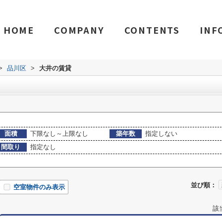
HOME
COMPANY
CONTENTS
INF
>
品川区
>
大井の賃貸
面積
下限なし～上限なし
築年数
指定しない
間取り
指定なし
並び順：
空室物件のみ表示
該