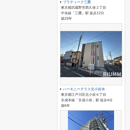
プラティーク三鷹
東京都武蔵野市西久保２丁目
中央線「三鷹」駅 徒歩12分
築29年
ハーモニーテラス北小岩Ⅶ
東京都江戸川区北小岩６丁目
京成本線「京成小岩」駅 徒歩4分
築6年