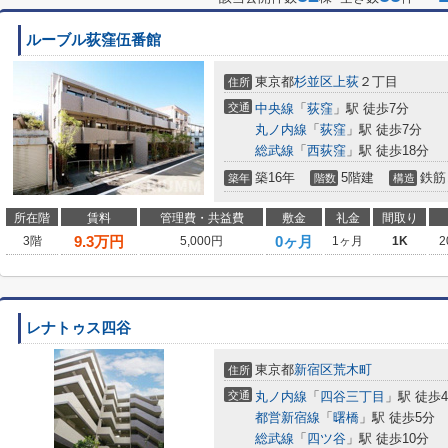
ルーブル荻窪伍番館
東京都
杉並区
上荻
２丁目
住所
交通
中央線
「
荻窪
」駅 徒歩7分
丸ノ内線
「
荻窪
」駅 徒歩7分
総武線
「
西荻窪
」駅 徒歩18分
築16年
5階建
鉄筋
築年
階数
構造
所在階
賃料
管理費・共益費
敷金
礼金
間取り
9.3
万円
0ヶ月
3階
5,000円
1ヶ月
1K
2
レナトゥス四谷
東京都
新宿区
荒木町
住所
交通
丸ノ内線
「
四谷三丁目
」駅 徒歩
都営新宿線
「
曙橋
」駅 徒歩5分
総武線
「
四ツ谷
」駅 徒歩10分