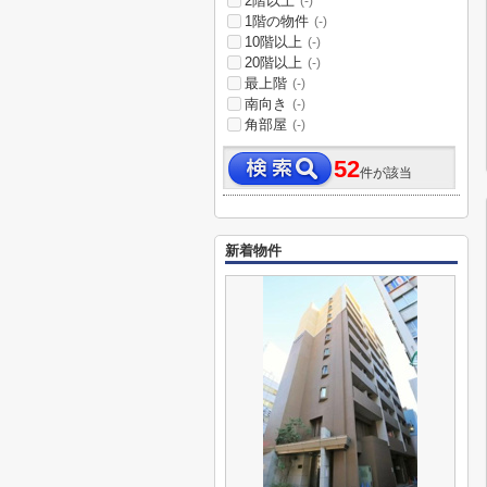
2階以上
(-)
1階の物件
(-)
10階以上
(-)
20階以上
(-)
最上階
(-)
南向き
(-)
角部屋
(-)
52
件が該当
新着物件