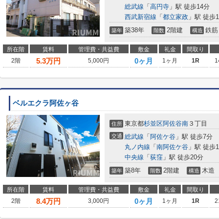
総武線
「
高円寺
」駅 徒歩14分
西武新宿線
「
都立家政
」駅 徒歩1
築38年
2階建
鉄筋
築年
階数
構造
所在階
賃料
管理費・共益費
敷金
礼金
間取り
5.3
万円
0ヶ月
2階
5,000円
1ヶ月
1R
1
ベルエクラ阿佐ヶ谷
東京都
杉並区
阿佐谷南
３丁目
住所
交通
総武線
「
阿佐ケ谷
」駅 徒歩7分
丸ノ内線
「
南阿佐ケ谷
」駅 徒歩1
中央線
「
荻窪
」駅 徒歩20分
築8年
2階建
木造
築年
階数
構造
所在階
賃料
管理費・共益費
敷金
礼金
間取り
8.4
万円
0ヶ月
2階
3,000円
1ヶ月
1R
2