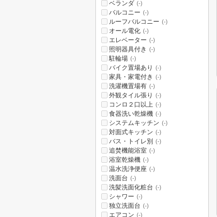
ベランダ
(-)
バルコニー
(-)
ルーフバルコニー
(-)
オール電化
(-)
エレベーター
(-)
照明器具付き
(-)
駐輪場
(-)
バイク置場あり
(-)
家具・家電付き
(-)
洗濯機置場有
(-)
外観タイル張り
(-)
コンロ２口以上
(-)
食器洗い乾燥機
(-)
システムキッチン
(-)
対面式キッチン
(-)
バス・トイレ別
(-)
追焚機能浴室
(-)
浴室乾燥機
(-)
温水洗浄便座
(-)
洗面台
(-)
洗髪洗面化粧台
(-)
シャワー
(-)
独立洗面台
(-)
エアコン
(-)