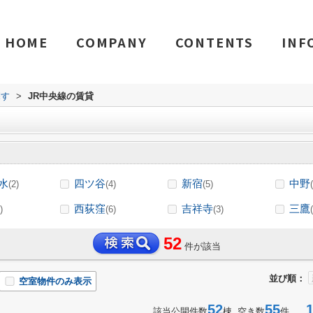
HOME
COMPANY
CONTENTS
INF
探す
>
JR中央線の賃貸
水
四ツ谷
新宿
中野
(2)
(4)
(5)
西荻窪
吉祥寺
三鷹
)
(6)
(3)
52
件が該当
並び順：
空室物件のみ表示
52
55
1-
該当公開件数
棟 空き数
件