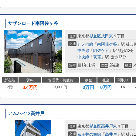
サザンロード南阿佐ヶ谷
東京都
杉並区
成田東
５丁目
住所
交通
丸ノ内線
「
南阿佐ケ谷
」駅 徒歩
中央線
「
阿佐ケ谷
」駅 徒歩12分
中央線
「
荻窪
」駅 徒歩13分
築1年未満
2階建
築年
階数
構造
所在階
賃料
管理費・共益費
敷金
礼金
間取り
8.4
万円
0万円
0万円
2階
3,000円
1K
アムハイツ高井戸
東京都
杉並区
高井戸東
４丁目
住所
交通
京王井の頭線
「
高井戸
」駅 徒歩1