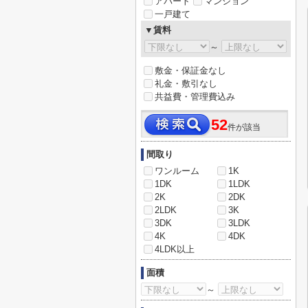
アパート
マンション
一戸建て
▼賃料
～
敷金・保証金なし
礼金・敷引なし
共益費・管理費込み
52
件が該当
間取り
ワンルーム
1K
1DK
1LDK
2K
2DK
2LDK
3K
3DK
3LDK
4K
4DK
4LDK以上
面積
～