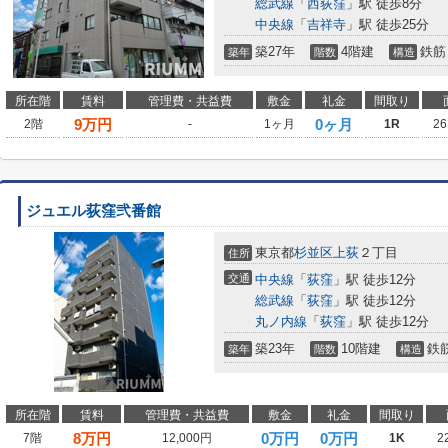
総武線
「
西荻窪
」駅 徒歩8分
中央線
「
吉祥寺
」駅 徒歩25分
築27年
4階建
鉄筋
築年
階数
構造
所在階
賃料
管理費・共益費
敷金
礼金
間取り
9
万円
0ヶ月
2階
-
1ヶ月
1R
26
ジュエル荻窪弐番館
東京都
杉並区
上荻
２丁目
住所
交通
中央線
「
荻窪
」駅 徒歩12分
総武線
「
荻窪
」駅 徒歩12分
丸ノ内線
「
荻窪
」駅 徒歩12分
築23年
10階建
鉄
築年
階数
構造
所在階
賃料
管理費・共益費
敷金
礼金
間取り
8
万円
0万円
0万円
7階
12,000円
1K
2