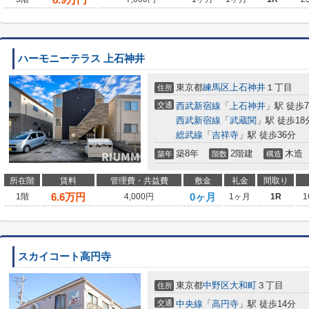
ハーモニーテラス 上石神井
東京都
練馬区
上石神井
１丁目
住所
交通
西武新宿線
「
上石神井
」駅 徒歩
西武新宿線
「
武蔵関
」駅 徒歩18
総武線
「
吉祥寺
」駅 徒歩36分
築8年
2階建
木造
築年
階数
構造
所在階
賃料
管理費・共益費
敷金
礼金
間取り
6.6
万円
0ヶ月
1階
4,000円
1ヶ月
1R
1
スカイコート高円寺
東京都
中野区
大和町
３丁目
住所
交通
中央線
「
高円寺
」駅 徒歩14分