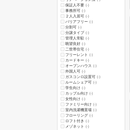
保証人不要
(-)
事務所可
(-)
２人入居可
(-)
バリアフリー
(-)
分割可
(-)
分譲タイプ
(-)
管理人常駐
(-)
眺望良好
(-)
二世帯住宅
(-)
フリーレント
(-)
カードキー
(-)
オープンハウス
(-)
外国人可
(-)
ガスコンロ設置可
(-)
ルームシェア可
(-)
学生向け
(-)
カップル向け
(-)
女性向け
(-)
ファミリー向け
(-)
室内洗濯機置場
(-)
フローリング
(-)
ロフト付き
(-)
メゾネット
(-)