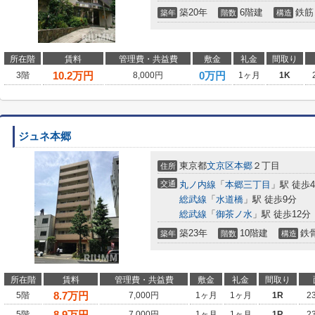
築20年
6階建
鉄筋
築年
階数
構造
所在階
賃料
管理費・共益費
敷金
礼金
間取り
10.2
万円
0万円
3階
8,000円
1ヶ月
1K
ジュネ本郷
東京都
文京区
本郷
２丁目
住所
交通
丸ノ内線
「
本郷三丁目
」駅 徒歩
総武線
「
水道橋
」駅 徒歩9分
総武線
「
御茶ノ水
」駅 徒歩12分
築23年
10階建
鉄
築年
階数
構造
所在階
賃料
管理費・共益費
敷金
礼金
間取り
8.7
万円
5階
7,000円
1ヶ月
1ヶ月
1R
2
8.9
万円
5階
7,000円
1ヶ月
1ヶ月
1R
2