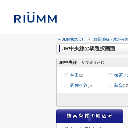
RIUMM株式会社
>
(賃貸)路線・駅から
JR中央線の駅選択画面
JR中央線
駅で絞り込む
神田
御茶ノ
(2)
阿佐ケ谷
荻窪
(8)
(12