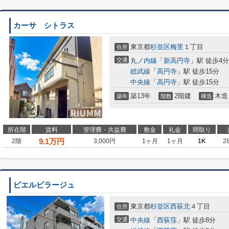
カーサ シトラス
東京都
杉並区
梅里
１丁目
住所
交通
丸ノ内線
「
新高円寺
」駅 徒歩4分
総武線
「
高円寺
」駅 徒歩15分
中央線
「
高円寺
」駅 徒歩15分
築13年
2階建
木造
築年
階数
構造
所在階
賃料
管理費・共益費
敷金
礼金
間取り
9.1
万円
2階
3,000円
1ヶ月
1ヶ月
1K
2
ピエルビラージュ
東京都
杉並区
西荻北
４丁目
住所
交通
中央線
「
西荻窪
」駅 徒歩8分