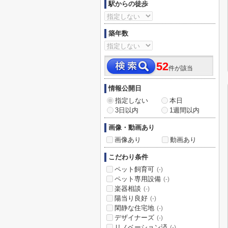
駅からの徒歩
築年数
52
件が該当
情報公開日
指定しない
本日
3日以内
1週間以内
画像・動画あり
画像あり
動画あり
こだわり条件
ペット飼育可
(-)
ペット専用設備
(-)
楽器相談
(-)
陽当り良好
(-)
閑静な住宅地
(-)
デザイナーズ
(-)
リノベーション済
(-)