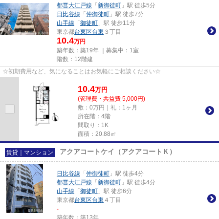
都営大江戸線
「
新御徒町
」駅 徒歩5分
日比谷線
「
仲御徒町
」駅 徒歩7分
山手線
「
御徒町
」駅 徒歩11分
東京都
台東区
台東
３丁目
10.4
万円
築年数：築19年 ｜募集中：
1室
階数：12階建
☆初期費用など、気になることはお気軽にご相談ください☆
10.4
万
円
(管理費・共益費 5,000円)
敷：0万円｜礼：1ヶ月
所在階：4階
間取り：1K
面積：20.88㎡
アクアコートケイ（アクアコートＫ）
賃貸｜マンション
日比谷線
「
仲御徒町
」駅 徒歩4分
都営大江戸線
「
新御徒町
」駅 徒歩4分
山手線
「
御徒町
」駅 徒歩6分
東京都
台東区
台東
４丁目
-
築年数：築13年