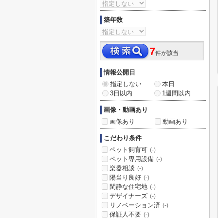
築年数
7
件が該当
情報公開日
指定しない
本日
3日以内
1週間以内
画像・動画あり
画像あり
動画あり
こだわり条件
ペット飼育可
(-)
ペット専用設備
(-)
楽器相談
(-)
陽当り良好
(-)
閑静な住宅地
(-)
デザイナーズ
(-)
リノベーション済
(-)
保証人不要
(-)