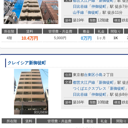
交通
都営大江戸線
「
新御徒町
」駅 徒
日比谷線
「
仲御徒町
」駅 徒歩7分
山手線
「
御徒町
」駅 徒歩11分
築19年
12階建
鉄
築年
階数
構造
所在階
賃料
管理費・共益費
敷金
礼金
間取り
10.4
万円
0万円
4階
5,000円
1ヶ月
1K
クレイシア新御徒町
東京都
台東区
小島
２丁目
住所
交通
都営大江戸線
「
新御徒町
」駅 徒
つくばエクスプレス
「
新御徒町
」
日比谷線
「
仲御徒町
」駅 徒歩8分
築16年
10階建
鉄
築年
階数
構造
所在階
賃料
管理費・共益費
敷金
礼金
間取り