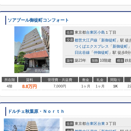
ソアブール御徒町コンフォート
東京都
台東区
小島
１丁目
住所
交通
都営大江戸線
「
新御徒町
」駅 徒
つくばエクスプレス
「
新御徒町
」
日比谷線
「
仲御徒町
」駅 徒歩8分
築23年
10階建
鉄
築年
階数
構造
所在階
賃料
管理費・共益費
敷金
礼金
間取り
8.8
万円
4階
7,000円
1ヶ月
1ヶ月
1K
2
ドルチェ秋葉原・Ｎｏｒｔｈ
東京都
台東区
台東
３丁目
住所