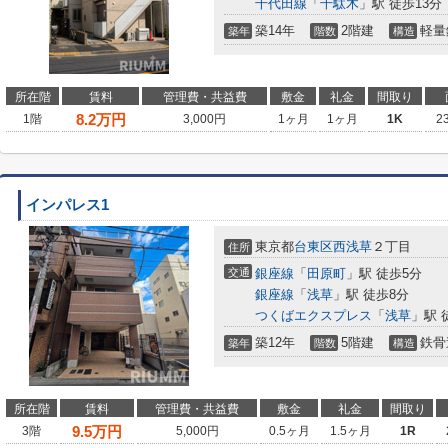
千代田線
「
千駄木
」駅 徒歩13分
築14年
2階建
軽量
築年
階数
構造
所在階
賃料
管理費・共益費
敷金
礼金
間取り
8.2
万円
1階
3,000円
1ヶ月
1ヶ月
1K
2
インパレス1
東京都
台東区
西浅草
２丁目
住所
交通
銀座線
「
田原町
」駅 徒歩5分
銀座線
「
浅草
」駅 徒歩8分
つくばエクスプレス
「
浅草
」駅 
築12年
5階建
鉄骨
築年
階数
構造
所在階
賃料
管理費・共益費
敷金
礼金
間取り
9.5
万円
3階
5,000円
0.5ヶ月
1.5ヶ月
1R