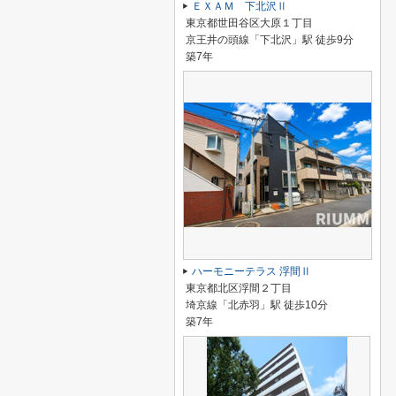
ＥＸＡＭ 下北沢Ⅱ
東京都世田谷区大原１丁目
京王井の頭線「下北沢」駅 徒歩9分
築7年
ハーモニーテラス 浮間Ⅱ
東京都北区浮間２丁目
埼京線「北赤羽」駅 徒歩10分
築7年