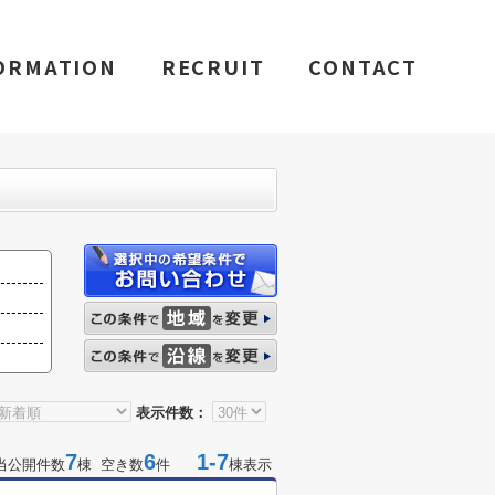
ORMATION
RECRUIT
CONTACT
表示件数：
7
6
1-7
当公開件数
棟 空き数
件
棟表示