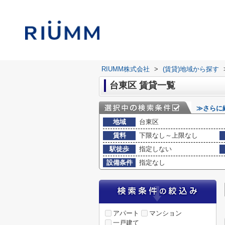
RIUMM株式会社
>
(賃貸)地域から探す
台東区 賃貸一覧
≫さらに
地域
台東区
賃料
下限なし～上限なし
駅徒歩
指定しない
設備条件
指定なし
アパート
マンション
一戸建て