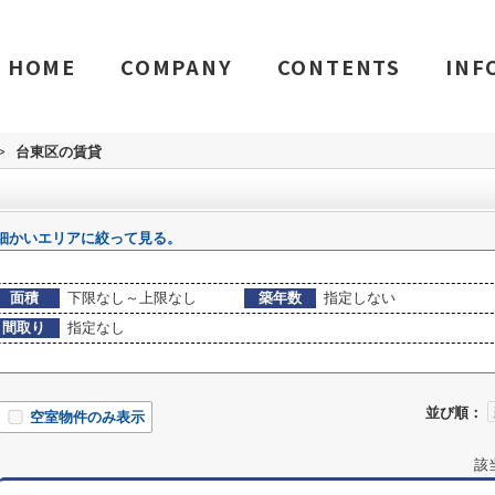
HOME
COMPANY
CONTENTS
INF
>
台東区の賃貸
細かいエリアに絞って見る。
面積
下限なし～上限なし
築年数
指定しない
間取り
指定なし
並び順：
空室物件のみ表示
該