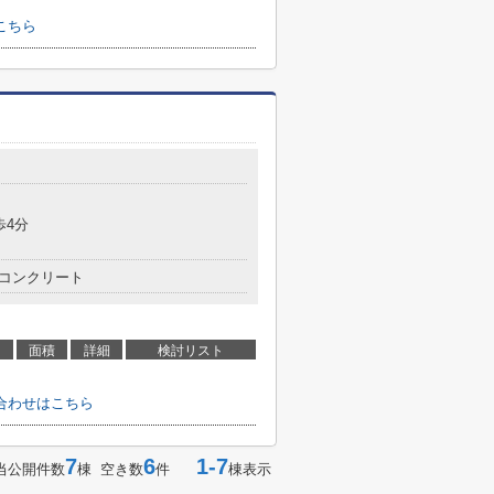
こちら
歩4分
コンクリート
面積
詳細
検討リスト
合わせはこちら
7
6
1-7
当公開件数
棟 空き数
件
棟表示