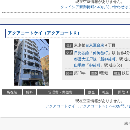
現在空室情報がありません。
クレイシア新御徒町へのお問い合わせは
アクアコートケイ（アクアコートＫ）
東京都
台東区
台東
４丁目
住所
交通
日比谷線
「
仲御徒町
」駅 徒歩4分
都営大江戸線
「
新御徒町
」駅 徒
山手線
「
御徒町
」駅 徒歩6分
築13年
8階建
鉄筋
築年
階数
構造
所在階
賃料
管理費・共益費
敷金
礼金
間取り
現在空室情報がありません。
アクアコートケイ（アクアコートＫ）へのお問い
該