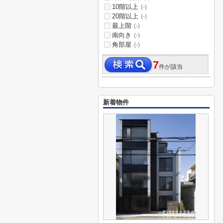
10階以上
(-)
20階以上
(-)
最上階
(-)
南向き
(-)
角部屋
(-)
7
件が該当
新着物件