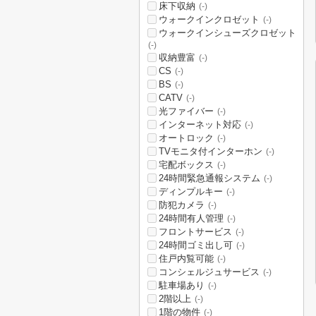
床下収納
(-)
ウォークインクロゼット
(-)
ウォークインシューズクロゼット
(-)
収納豊富
(-)
CS
(-)
BS
(-)
CATV
(-)
光ファイバー
(-)
インターネット対応
(-)
オートロック
(-)
TVモニタ付インターホン
(-)
宅配ボックス
(-)
24時間緊急通報システム
(-)
ディンプルキー
(-)
防犯カメラ
(-)
24時間有人管理
(-)
フロントサービス
(-)
24時間ゴミ出し可
(-)
住戸内覧可能
(-)
コンシェルジュサービス
(-)
駐車場あり
(-)
2階以上
(-)
1階の物件
(-)