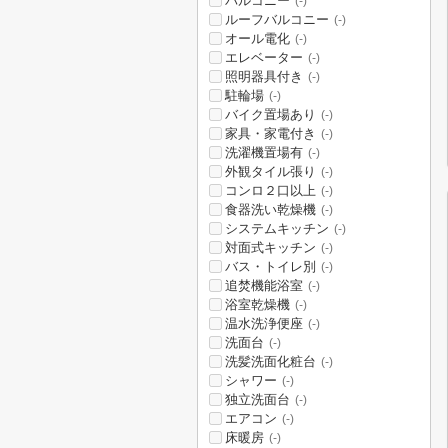
バルコニー
(-)
ルーフバルコニー
(-)
オール電化
(-)
エレベーター
(-)
照明器具付き
(-)
駐輪場
(-)
バイク置場あり
(-)
家具・家電付き
(-)
洗濯機置場有
(-)
外観タイル張り
(-)
コンロ２口以上
(-)
食器洗い乾燥機
(-)
システムキッチン
(-)
対面式キッチン
(-)
バス・トイレ別
(-)
追焚機能浴室
(-)
浴室乾燥機
(-)
温水洗浄便座
(-)
洗面台
(-)
洗髪洗面化粧台
(-)
シャワー
(-)
独立洗面台
(-)
エアコン
(-)
床暖房
(-)