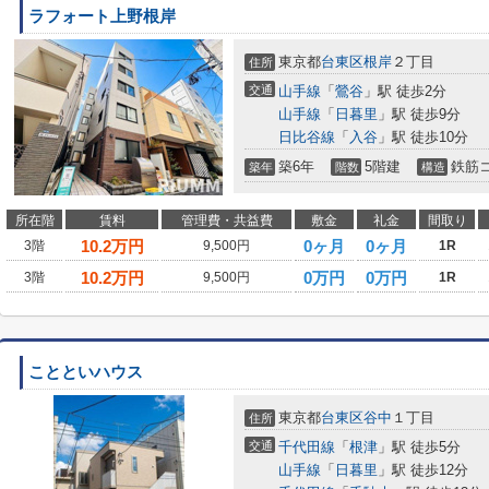
ラフォート上野根岸
東京都
台東区
根岸
２丁目
住所
交通
山手線
「
鶯谷
」駅 徒歩2分
山手線
「
日暮里
」駅 徒歩9分
日比谷線
「
入谷
」駅 徒歩10分
築6年
5階建
鉄筋
築年
階数
構造
所在階
賃料
管理費・共益費
敷金
礼金
間取り
10.2
万円
0ヶ月
0ヶ月
3階
9,500円
1R
10.2
万円
0万円
0万円
3階
9,500円
1R
ことといハウス
東京都
台東区
谷中
１丁目
住所
交通
千代田線
「
根津
」駅 徒歩5分
山手線
「
日暮里
」駅 徒歩12分