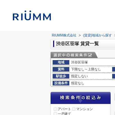
RIUMM株式会社
>
(賃貸)地域から探す
渋谷区笹塚 賃貸一覧
地域
渋谷区笹塚
賃料
下限なし～上限なし
駅徒歩
指定しない
設備条件
指定なし
アパート
マンション
一戸建て