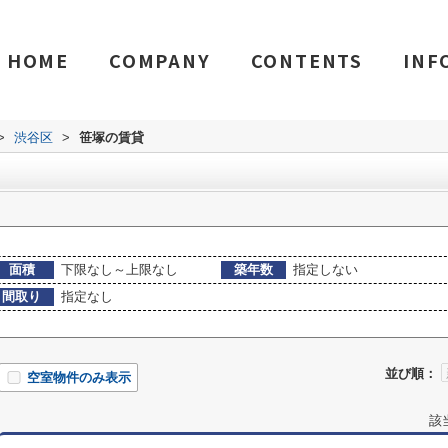
HOME
COMPANY
CONTENTS
INF
>
渋谷区
>
笹塚の賃貸
面積
下限なし～上限なし
築年数
指定しない
間取り
指定なし
並び順：
空室物件のみ表示
該