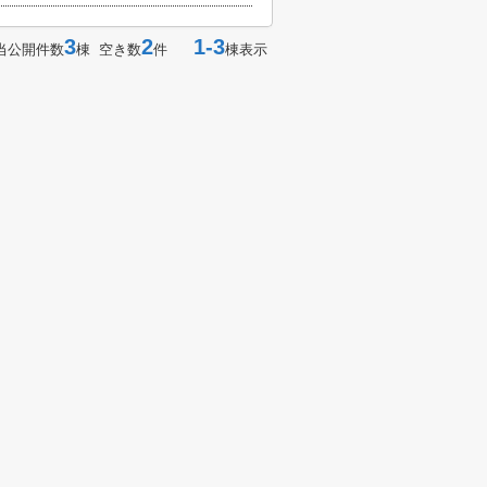
3
2
1-3
当公開件数
棟 空き数
件
棟表示