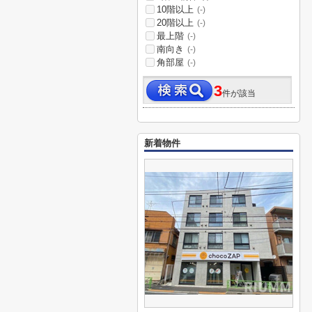
10階以上
(-)
20階以上
(-)
最上階
(-)
南向き
(-)
角部屋
(-)
3
件が該当
新着物件