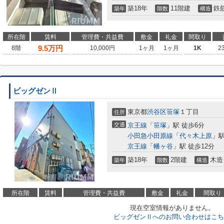
築18年
11階建
鉄
築年
階数
構造
所在階
賃料
管理費・共益費
敷金
礼金
間取り
9.5
万円
8階
10,000円
1ヶ月
1ヶ月
1K
2
ビッグゼンⅡ
東京都
渋谷区
笹塚
１丁目
住所
交通
京王線
「
笹塚
」駅 徒歩6分
小田急小田原線
「
代々木上原
」駅
京王線
「
幡ヶ谷
」駅 徒歩12分
築18年
2階建
木造
築年
階数
構造
所在階
賃料
管理費・共益費
敷金
礼金
間取り
現在空室情報がありません。
ビッグゼンⅡへのお問い合わせはこち