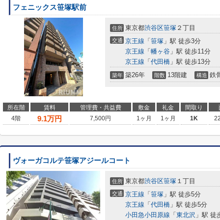
フェニックス笹塚駅前
東京都
渋谷区
笹塚
２丁目
住所
交通
京王線
「
笹塚
」駅 徒歩3分
京王線
「
幡ヶ谷
」駅 徒歩11分
京王線
「
代田橋
」駅 徒歩13分
築26年
13階建
鉄
築年
階数
構造
所在階
賃料
管理費・共益費
敷金
礼金
間取り
9.1
万円
4階
7,500円
1ヶ月
1ヶ月
1K
2
ヴォーガコルテ笹塚アジールコート
東京都
渋谷区
笹塚
１丁目
住所
交通
京王線
「
笹塚
」駅 徒歩5分
京王線
「
代田橋
」駅 徒歩5分
小田急小田原線
「
東北沢
」駅 徒