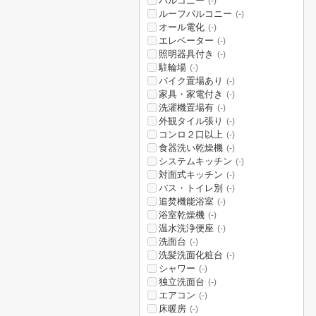
バルコニー
(-)
ルーフバルコニー
(-)
オール電化
(-)
エレベーター
(-)
照明器具付き
(-)
駐輪場
(-)
バイク置場あり
(-)
家具・家電付き
(-)
洗濯機置場有
(-)
外観タイル張り
(-)
コンロ２口以上
(-)
食器洗い乾燥機
(-)
システムキッチン
(-)
対面式キッチン
(-)
バス・トイレ別
(-)
追焚機能浴室
(-)
浴室乾燥機
(-)
温水洗浄便座
(-)
洗面台
(-)
洗髪洗面化粧台
(-)
シャワー
(-)
独立洗面台
(-)
エアコン
(-)
床暖房
(-)