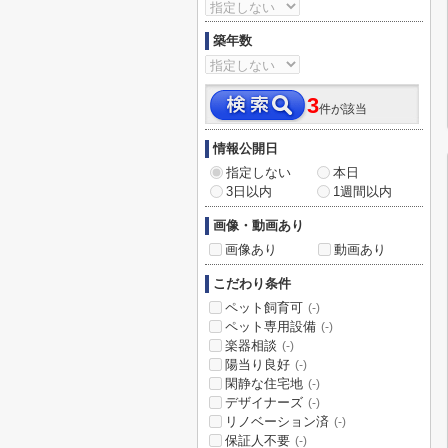
築年数
3
件が該当
情報公開日
指定しない
本日
3日以内
1週間以内
画像・動画あり
画像あり
動画あり
こだわり条件
ペット飼育可
(-)
ペット専用設備
(-)
楽器相談
(-)
陽当り良好
(-)
閑静な住宅地
(-)
デザイナーズ
(-)
リノベーション済
(-)
保証人不要
(-)