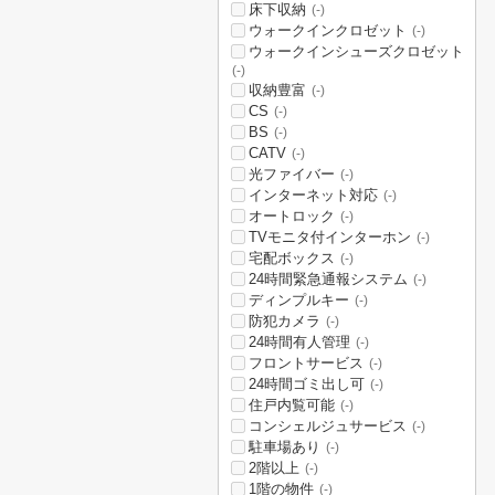
床下収納
(-)
ウォークインクロゼット
(-)
ウォークインシューズクロゼット
(-)
収納豊富
(-)
CS
(-)
BS
(-)
CATV
(-)
光ファイバー
(-)
インターネット対応
(-)
オートロック
(-)
TVモニタ付インターホン
(-)
宅配ボックス
(-)
24時間緊急通報システム
(-)
ディンプルキー
(-)
防犯カメラ
(-)
24時間有人管理
(-)
フロントサービス
(-)
24時間ゴミ出し可
(-)
住戸内覧可能
(-)
コンシェルジュサービス
(-)
駐車場あり
(-)
2階以上
(-)
1階の物件
(-)