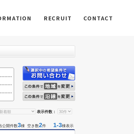
ORMATION
RECRUIT
CONTACT
表示件数：
3
2
1-3
当公開件数
棟 空き数
件
棟表示