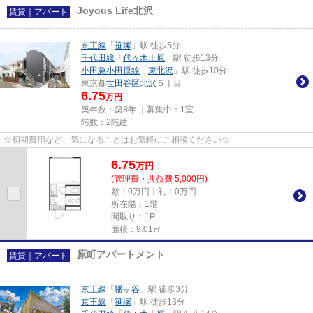
Joyous Life北沢
賃貸｜アパート
京王線
「
笹塚
」駅 徒歩5分
千代田線
「
代々木上原
」駅 徒歩13分
小田急小田原線
「
東北沢
」駅 徒歩10分
東京都
世田谷区
北沢
５丁目
6.75
万円
築年数：築8年 ｜募集中：
1室
階数：2階建
☆初期費用など、気になることはお気軽にご相談ください☆
6.75
万
円
(管理費・共益費 5,000円)
敷：0万円｜礼：0万円
所在階：1階
間取り：1R
面積：9.01㎡
原町アパートメント
賃貸｜アパート
京王線
「
幡ヶ谷
」駅 徒歩3分
京王線
「
笹塚
」駅 徒歩13分