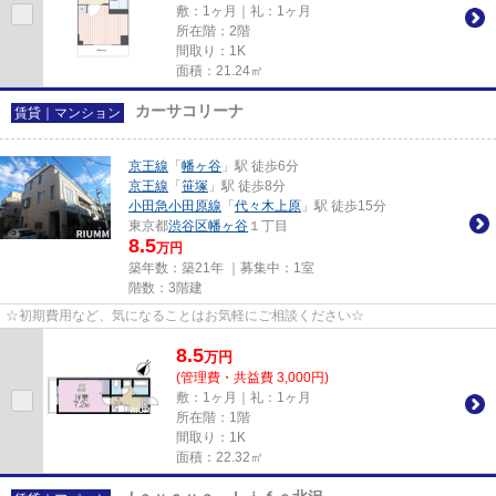
敷：1ヶ月｜礼：1ヶ月
所在階：2階
間取り：1K
面積：21.24㎡
カーサコリーナ
賃貸｜マンション
京王線
「
幡ヶ谷
」駅 徒歩6分
京王線
「
笹塚
」駅 徒歩8分
小田急小田原線
「
代々木上原
」駅 徒歩15分
東京都
渋谷区
幡ヶ谷
１丁目
8.5
万円
築年数：築21年 ｜募集中：
1室
階数：3階建
☆初期費用など、気になることはお気軽にご相談ください☆
8.5
万
円
(管理費・共益費 3,000円)
敷：1ヶ月｜礼：1ヶ月
所在階：1階
間取り：1K
面積：22.32㎡