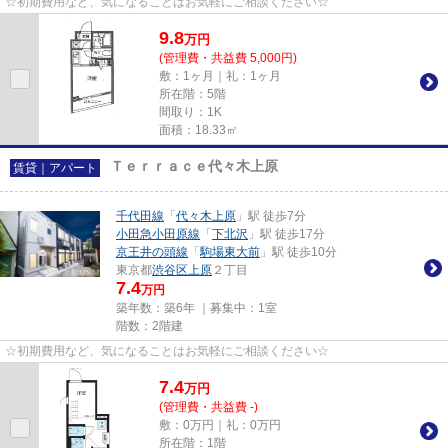
☆初期費用など、気になることはお気軽にご相談ください☆
9.8
万
円
(管理費・共益費 5,000円)
敷：1ヶ月｜礼：1ヶ月
所在階：5階
間取り：1K
面積：18.33㎡
Ｔｅｒｒａｃｅ代々木上原
賃貸｜アパート
千代田線
「
代々木上原
」駅 徒歩7分
小田急小田原線
「
下北沢
」駅 徒歩17分
京王井の頭線
「
駒場東大前
」駅 徒歩10分
東京都
渋谷区
上原
２丁目
7.4
万円
築年数：築6年 ｜募集中：
1室
階数：2階建
☆初期費用など、気になることはお気軽にご相談ください☆
7.4
万
円
(管理費・共益費 -)
敷：0万円｜礼：0万円
所在階：1階