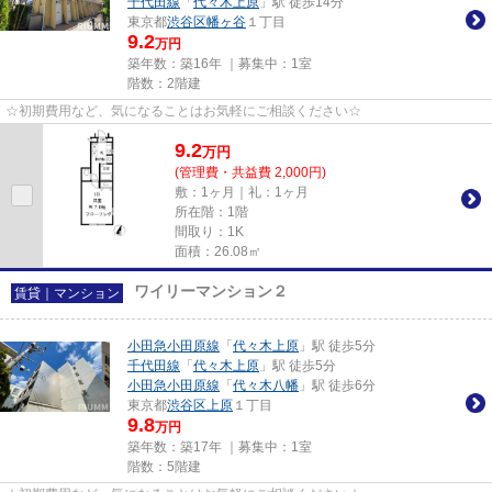
千代田線
「
代々木上原
」駅 徒歩14分
東京都
渋谷区
幡ヶ谷
１丁目
9.2
万円
築年数：築16年 ｜募集中：
1室
階数：2階建
☆初期費用など、気になることはお気軽にご相談ください☆
9.2
万
円
(管理費・共益費 2,000円)
敷：1ヶ月｜礼：1ヶ月
所在階：1階
間取り：1K
面積：26.08㎡
ワイリーマンション２
賃貸｜マンション
小田急小田原線
「
代々木上原
」駅 徒歩5分
千代田線
「
代々木上原
」駅 徒歩5分
小田急小田原線
「
代々木八幡
」駅 徒歩6分
東京都
渋谷区
上原
１丁目
9.8
万円
築年数：築17年 ｜募集中：
1室
階数：5階建