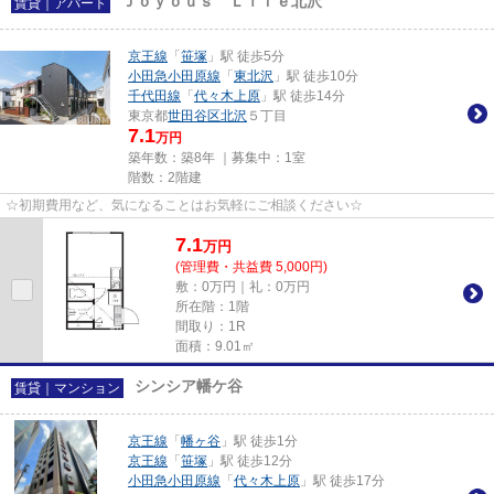
Ｊｏｙｏｕｓ Ｌｉｆｅ北沢
賃貸｜アパート
京王線
「
笹塚
」駅 徒歩5分
小田急小田原線
「
東北沢
」駅 徒歩10分
千代田線
「
代々木上原
」駅 徒歩14分
東京都
世田谷区
北沢
５丁目
7.1
万円
築年数：築8年 ｜募集中：
1室
階数：2階建
☆初期費用など、気になることはお気軽にご相談ください☆
7.1
万
円
(管理費・共益費 5,000円)
敷：0万円｜礼：0万円
所在階：1階
間取り：1R
面積：9.01㎡
シンシア幡ケ谷
賃貸｜マンション
京王線
「
幡ヶ谷
」駅 徒歩1分
京王線
「
笹塚
」駅 徒歩12分
小田急小田原線
「
代々木上原
」駅 徒歩17分