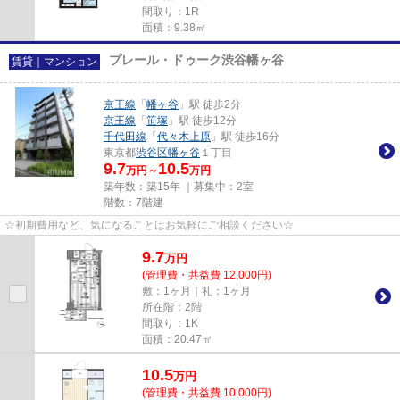
間取り：1R
面積：9.38㎡
プレール・ドゥーク渋谷幡ヶ谷
賃貸｜マンション
京王線
「
幡ヶ谷
」駅 徒歩2分
京王線
「
笹塚
」駅 徒歩12分
千代田線
「
代々木上原
」駅 徒歩16分
東京都
渋谷区
幡ヶ谷
１丁目
9.7
10.5
万円～
万円
築年数：築15年 ｜募集中：
2室
階数：7階建
☆初期費用など、気になることはお気軽にご相談ください☆
9.7
万
円
(管理費・共益費 12,000円)
敷：1ヶ月｜礼：1ヶ月
所在階：2階
間取り：1K
面積：20.47㎡
10.5
万
円
(管理費・共益費 10,000円)