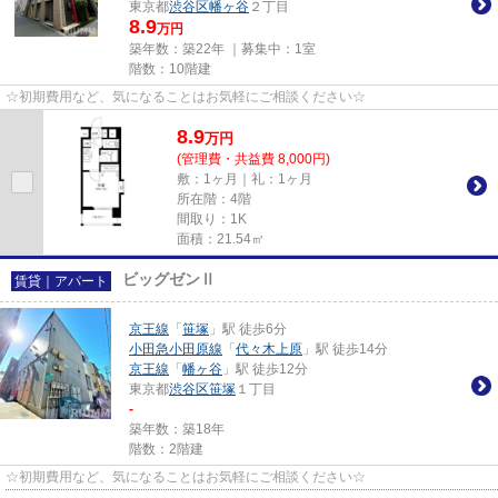
東京都
渋谷区
幡ヶ谷
２丁目
8.9
万円
築年数：築22年 ｜募集中：
1室
階数：10階建
☆初期費用など、気になることはお気軽にご相談ください☆
8.9
万
円
(管理費・共益費 8,000円)
敷：1ヶ月｜礼：1ヶ月
所在階：4階
間取り：1K
面積：21.54㎡
ビッグゼンⅡ
賃貸｜アパート
京王線
「
笹塚
」駅 徒歩6分
小田急小田原線
「
代々木上原
」駅 徒歩14分
京王線
「
幡ヶ谷
」駅 徒歩12分
東京都
渋谷区
笹塚
１丁目
-
築年数：築18年
階数：2階建
☆初期費用など、気になることはお気軽にご相談ください☆