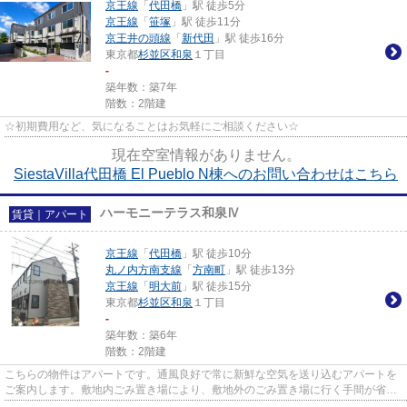
京王線
「
代田橋
」駅 徒歩5分
京王線
「
笹塚
」駅 徒歩11分
京王井の頭線
「
新代田
」駅 徒歩16分
東京都
杉並区
和泉
１丁目
-
築年数：築7年
階数：2階建
☆初期費用など、気になることはお気軽にご相談ください☆
現在空室情報がありません。
SiestaVilla代田橋 El Pueblo N棟へのお問い合わせはこちら
ハーモニーテラス和泉Ⅳ
賃貸｜アパート
京王線
「
代田橋
」駅 徒歩10分
丸ノ内方南支線
「
方南町
」駅 徒歩13分
京王線
「
明大前
」駅 徒歩15分
東京都
杉並区
和泉
１丁目
-
築年数：築6年
階数：2階建
こちらの物件はアパートです。通風良好で常に新鮮な空気を送り込むアパートを
ご案内します。敷地内ごみ置き場により、敷地外のごみ置き場に行く手間が省け
ます。利便性の高い徒歩10分...