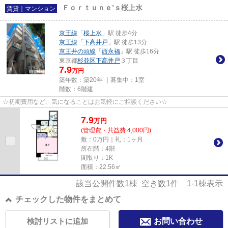
Ｆｏｒｔｕｎｅ’ｓ桜上水
賃貸｜マンション
京王線
「
桜上水
」駅 徒歩4分
京王線
「
下高井戸
」駅 徒歩13分
京王井の頭線
「
西永福
」駅 徒歩16分
東京都
杉並区
下高井戸
３丁目
7.9
万円
築年数：築20年 ｜募集中：
1室
階数：6階建
☆初期費用など、気になることはお気軽にご相談ください☆
7.9
万
円
(管理費・共益費 4,000円)
敷：0万円｜礼：1ヶ月
所在階：4階
間取り：1K
面積：22.56㎡
該当公開件数
1
棟 空き数
1
件
1-1
棟表示
チェックした物件をまとめて
検討リストに追加
お問い合わせ