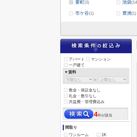
要町
池袋
(3)
(14
市ケ谷
豊洲
(1)
(1)
アパート
マンション
一戸建て
▼賃料
～
敷金・保証金なし
礼金・敷引なし
共益費・管理費込み
4
件が該当
間取り
ワンルーム
1K