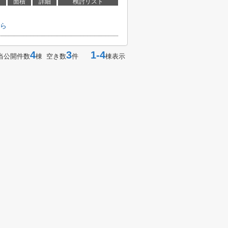
面積
詳細
検討リスト
ら
4
3
1-4
当公開件数
棟 空き数
件
棟表示