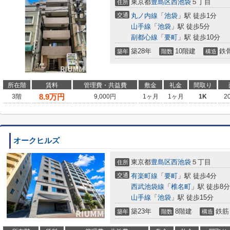
東京都
豊島区
西池袋
５丁目
住所
交通
丸ノ内線
「
池袋
」駅 徒歩1分
山手線
「
池袋
」駅 徒歩5分
副都心線
「
要町
」駅 徒歩10分
築28年
10階建
鉄
築年
階数
構造
所在階
賃料
管理費・共益費
敷金
礼金
間取り
8.9
万円
3階
9,000円
1ヶ月
1ヶ月
1K
2
オークヒルズ
東京都
豊島区
西池袋
５丁目
住所
交通
有楽町線
「
要町
」駅 徒歩4分
西武池袋線
「
椎名町
」駅 徒歩8分
山手線
「
池袋
」駅 徒歩15分
築23年
8階建
鉄筋
築年
階数
構造