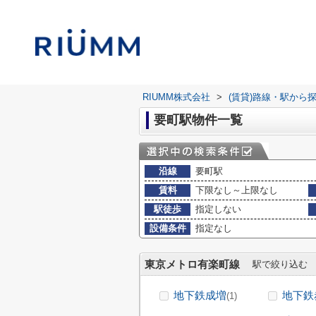
RIUMM株式会社
>
(賃貸)路線・駅から
要町駅物件一覧
沿線
要町駅
賃料
下限なし～上限なし
駅徒歩
指定しない
設備条件
指定なし
東京メトロ有楽町線
駅で絞り込む
地下鉄成増
地下鉄
(1)