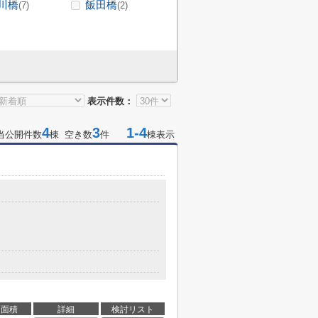
川橋
飯田橋
(7)
(2)
表示件数：
4
3
1-4
当公開件数
棟 空き数
件
棟表示
面積
詳細
検討リスト