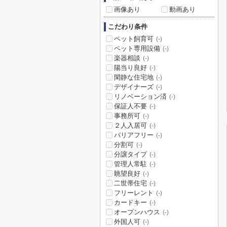
画像あり
動画あり
こだわり条件
ペット飼育可
(-)
ペット専用設備
(-)
楽器相談
(-)
陽当り良好
(-)
閑静な住宅地
(-)
デザイナーズ
(-)
リノベーション済
(-)
保証人不要
(-)
事務所可
(-)
２人入居可
(-)
バリアフリー
(-)
分割可
(-)
分譲タイプ
(-)
管理人常駐
(-)
眺望良好
(-)
二世帯住宅
(-)
フリーレント
(-)
カードキー
(-)
オープンハウス
(-)
外国人可
(-)