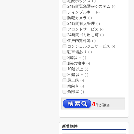
宅配ボックス
(-)
24時間緊急通報システム
(-)
ディンプルキー
(-)
防犯カメラ
(-)
24時間有人管理
(-)
フロントサービス
(-)
24時間ゴミ出し可
(-)
住戸内覧可能
(-)
コンシェルジュサービス
(-)
駐車場あり
(-)
2階以上
(-)
1階の物件
(-)
10階以上
(-)
20階以上
(-)
最上階
(-)
南向き
(-)
角部屋
(-)
4
件が該当
新着物件