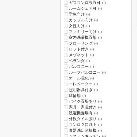
ガスコンロ設置可
(-)
ルームシェア可
(-)
学生向け
(-)
カップル向け
(-)
女性向け
(-)
ファミリー向け
(-)
室内洗濯機置場
(-)
フローリング
(-)
ロフト付き
(-)
メゾネット
(-)
ベランダ
(-)
バルコニー
(-)
ルーフバルコニー
(-)
オール電化
(-)
エレベーター
(-)
照明器具付き
(-)
駐輪場
(-)
バイク置場あり
(-)
家具・家電付き
(-)
洗濯機置場有
(-)
外観タイル張り
(-)
コンロ２口以上
(-)
食器洗い乾燥機
(-)
システムキッチン
(-)