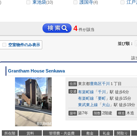
東池袋
護国寺
江戸
)
(10)
(4)
4
件が該当
並び順：
空室物件のみ表示
該
Grantham House Senkawa
東京都
豊島区
千川
１丁目
住所
交通
有楽町線
「
千川
」駅 徒歩6分
有楽町線
「
要町
」駅 徒歩15分
東武東上線
「
大山
」駅 徒歩19分
築7年
2階建
木造
築年
階数
構造
所在階
賃料
管理費・共益費
敷金
礼金
間取り