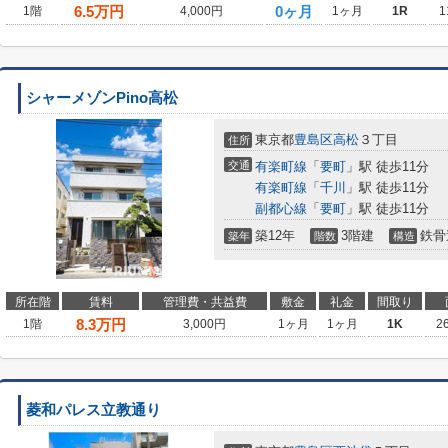
6.5
万円
0ヶ月
1階
4,000円
1ヶ月
1R
1
シャーメゾンPino高松
東京都
豊島区
高松
３丁目
住所
交通
有楽町線
「
要町
」駅 徒歩11分
有楽町線
「
千川
」駅 徒歩11分
副都心線
「
要町
」駅 徒歩11分
築12年
3階建
鉄骨
築年
階数
構造
所在階
賃料
管理費・共益費
敷金
礼金
間取り
8.3
万円
1階
3,000円
1ヶ月
1ヶ月
1K
2
菱和パレス立教通り