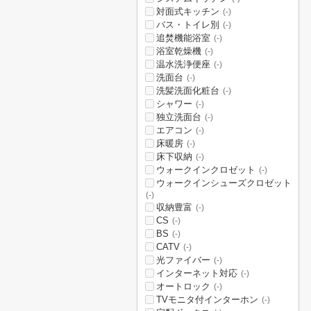
対面式キッチン
(-)
バス・トイレ別
(-)
追焚機能浴室
(-)
浴室乾燥機
(-)
温水洗浄便座
(-)
洗面台
(-)
洗髪洗面化粧台
(-)
シャワー
(-)
独立洗面台
(-)
エアコン
(-)
床暖房
(-)
床下収納
(-)
ウォークインクロゼット
(-)
ウォークインシューズクロゼット
(-)
収納豊富
(-)
CS
(-)
BS
(-)
CATV
(-)
光ファイバー
(-)
インターネット対応
(-)
オートロック
(-)
TVモニタ付インターホン
(-)