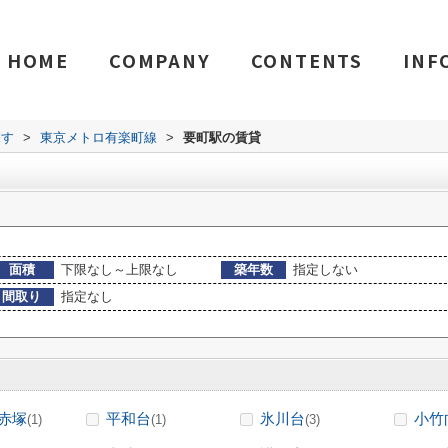
HOME
COMPANY
CONTENTS
INF
探す
>
東京メトロ有楽町線
>
要町駅の賃貸
面積
下限なし～上限なし
築年数
指定しない
間取り
指定なし
赤塚
平和台
氷川台
小竹
(1)
(1)
(3)