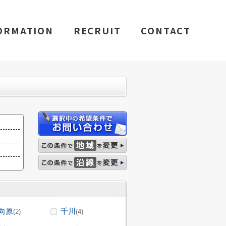
ORMATION
RECRUIT
CONTACT
向原
千川
(2)
(4)