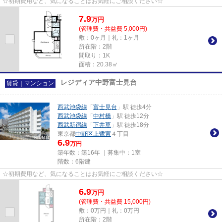
☆初期費用など、気になることはお気軽にご相談ください☆
7.9
万
円
(管理費・共益費 5,000円)
敷：0ヶ月｜礼：1ヶ月
所在階：2階
間取り：1K
面積：20.38㎡
レジディア中野富士見台
賃貸｜マンション
西武池袋線
「
富士見台
」駅 徒歩4分
西武池袋線
「
中村橋
」駅 徒歩12分
西武新宿線
「
下井草
」駅 徒歩18分
東京都
中野区
上鷺宮
４丁目
6.9
万円
築年数：築16年 ｜募集中：
1室
階数：6階建
☆初期費用など、気になることはお気軽にご相談ください☆
6.9
万
円
(管理費・共益費 15,000円)
敷：0万円｜礼：0万円
所在階：2階