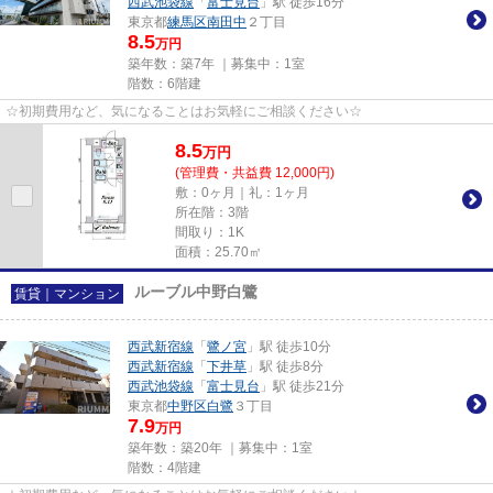
西武池袋線
「
富士見台
」駅 徒歩16分
東京都
練馬区
南田中
２丁目
8.5
万円
築年数：築7年 ｜募集中：
1室
階数：6階建
☆初期費用など、気になることはお気軽にご相談ください☆
8.5
万
円
(管理費・共益費 12,000円)
敷：0ヶ月｜礼：1ヶ月
所在階：3階
間取り：1K
面積：25.70㎡
ルーブル中野白鷺
賃貸｜マンション
西武新宿線
「
鷺ノ宮
」駅 徒歩10分
西武新宿線
「
下井草
」駅 徒歩8分
西武池袋線
「
富士見台
」駅 徒歩21分
東京都
中野区
白鷺
３丁目
7.9
万円
築年数：築20年 ｜募集中：
1室
階数：4階建