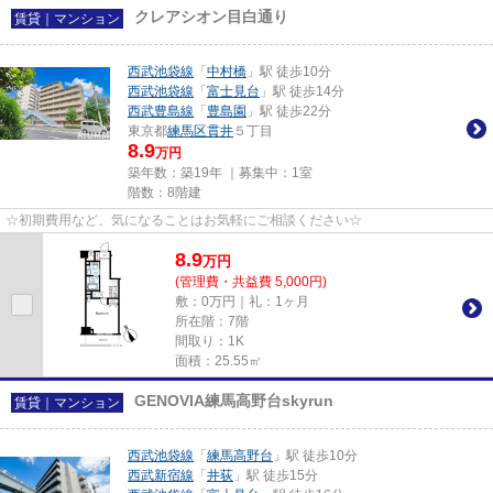
クレアシオン目白通り
賃貸｜マンション
西武池袋線
「
中村橋
」駅 徒歩10分
西武池袋線
「
富士見台
」駅 徒歩14分
西武豊島線
「
豊島園
」駅 徒歩22分
東京都
練馬区
貫井
５丁目
8.9
万円
築年数：築19年 ｜募集中：
1室
階数：8階建
☆初期費用など、気になることはお気軽にご相談ください☆
8.9
万
円
(管理費・共益費 5,000円)
敷：0万円｜礼：1ヶ月
所在階：7階
間取り：1K
面積：25.55㎡
GENOVIA練馬高野台skyrun
賃貸｜マンション
西武池袋線
「
練馬高野台
」駅 徒歩10分
西武新宿線
「
井荻
」駅 徒歩15分