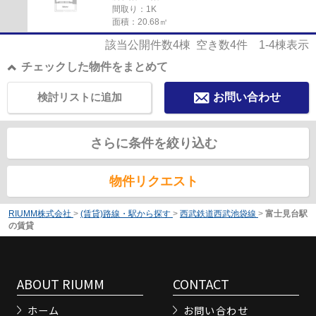
間取り：1K
面積：20.68㎡
該当公開件数
4
棟 空き数
4
件
1-4
棟表示
チェックした物件をまとめて
検討リストに追加
お問い合わせ
さらに条件を絞り込む
物件リクエスト
RIUMM株式会社
>
(賃貸)路線・駅から探す
>
西武鉄道西武池袋線
>
富士見台駅
の賃貸
ABOUT RIUMM
CONTACT
ホーム
お問い合わせ