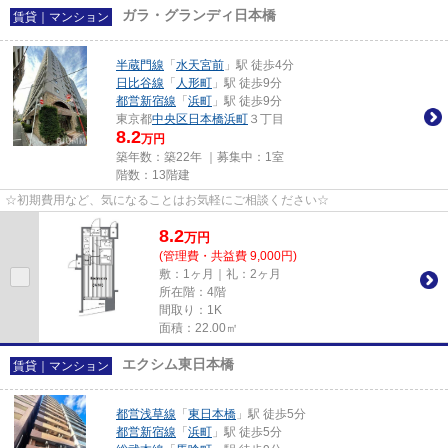
ガラ・グランディ日本橋
賃貸｜マンション
半蔵門線
「
水天宮前
」駅 徒歩4分
日比谷線
「
人形町
」駅 徒歩9分
都営新宿線
「
浜町
」駅 徒歩9分
東京都
中央区
日本橋浜町
３丁目
8.2
万円
築年数：築22年 ｜募集中：
1室
階数：13階建
☆初期費用など、気になることはお気軽にご相談ください☆
8.2
万
円
(管理費・共益費 9,000円)
敷：1ヶ月｜礼：2ヶ月
所在階：4階
間取り：1K
面積：22.00㎡
エクシム東日本橋
賃貸｜マンション
都営浅草線
「
東日本橋
」駅 徒歩5分
都営新宿線
「
浜町
」駅 徒歩5分