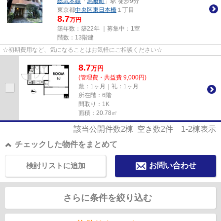
総武本線
「
馬喰町
」駅 徒歩9分
東京都
中央区
東日本橋
１丁目
8.7
万円
築年数：築22年 ｜募集中：
1室
階数：13階建
☆初期費用など、気になることはお気軽にご相談ください☆
8.7
万
円
(管理費・共益費 9,000円)
敷：1ヶ月｜礼：1ヶ月
所在階：6階
間取り：1K
面積：20.78㎡
該当公開件数
2
棟 空き数
2
件
1-2
棟表示
チェックした物件をまとめて
検討リストに追加
お問い合わせ
さらに条件を絞り込む