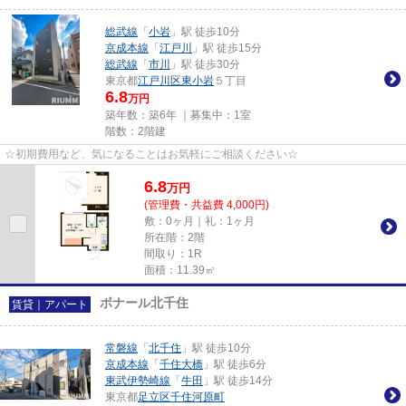
総武線
「
小岩
」駅 徒歩10分
京成本線
「
江戸川
」駅 徒歩15分
総武線
「
市川
」駅 徒歩30分
東京都
江戸川区
東小岩
５丁目
6.8
万円
築年数：築6年 ｜募集中：
1室
階数：2階建
☆初期費用など、気になることはお気軽にご相談ください☆
6.8
万
円
(管理費・共益費 4,000円)
敷：0ヶ月｜礼：1ヶ月
所在階：2階
間取り：1R
面積：11.39㎡
ボナール北千住
賃貸｜アパート
常磐線
「
北千住
」駅 徒歩10分
京成本線
「
千住大橋
」駅 徒歩6分
東武伊勢崎線
「
牛田
」駅 徒歩14分
東京都
足立区
千住河原町