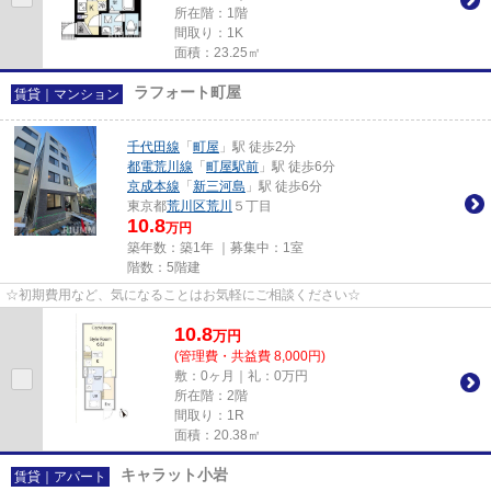
所在階：1階
間取り：1K
面積：23.25㎡
ラフォート町屋
賃貸｜マンション
千代田線
「
町屋
」駅 徒歩2分
都電荒川線
「
町屋駅前
」駅 徒歩6分
京成本線
「
新三河島
」駅 徒歩6分
東京都
荒川区
荒川
５丁目
10.8
万円
築年数：築1年 ｜募集中：
1室
階数：5階建
☆初期費用など、気になることはお気軽にご相談ください☆
10.8
万
円
(管理費・共益費 8,000円)
敷：0ヶ月｜礼：0万円
所在階：2階
間取り：1R
面積：20.38㎡
キャラット小岩
賃貸｜アパート