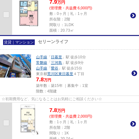
7.9
万
円
(管理費・共益費 6,000円)
敷：0ヶ月｜礼：1ヶ月
所在階：2階
間取り：1LDK
面積：20.73㎡
セリーンライフ
賃貸｜マンション
山手線
「
日暮里
」駅 徒歩10分
常磐線
「
三河島
」駅 徒歩9分
山手線
「
鶯谷
」駅 徒歩15分
東京都
荒川区
東日暮里
４丁目
7.8
万円
築年数：築15年 ｜募集中：
1室
階数：4階建
☆初期費用など、気になることはお気軽にご相談ください☆
7.8
万
円
(管理費・共益費 2,000円)
敷：1ヶ月｜礼：1ヶ月
所在階：2階
間取り：1K
面積：20.74㎡