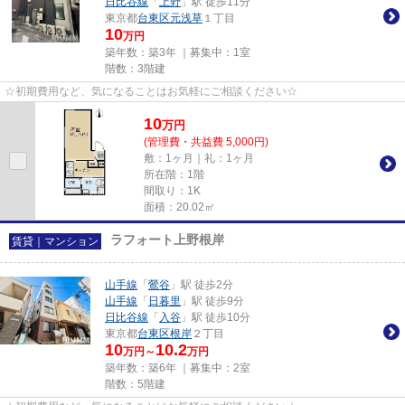
日比谷線
「
上野
」駅 徒歩11分
東京都
台東区
元浅草
１丁目
10
万円
築年数：築3年 ｜募集中：
1室
階数：3階建
☆初期費用など、気になることはお気軽にご相談ください☆
10
万
円
(管理費・共益費 5,000円)
敷：1ヶ月｜礼：1ヶ月
所在階：1階
間取り：1K
面積：20.02㎡
ラフォート上野根岸
賃貸｜マンション
山手線
「
鶯谷
」駅 徒歩2分
山手線
「
日暮里
」駅 徒歩9分
日比谷線
「
入谷
」駅 徒歩10分
東京都
台東区
根岸
２丁目
10
10.2
万円～
万円
築年数：築6年 ｜募集中：
2室
階数：5階建