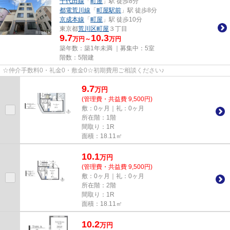
千代田線
「
町屋
」駅 徒歩8分
都電荒川線
「
町屋駅前
」駅 徒歩8分
京成本線
「
町屋
」駅 徒歩10分
東京都
荒川区
町屋
３丁目
9.7
10.3
万円～
万円
築年数：築1年未満 ｜募集中：
5室
階数：5階建
☆仲介手数料0・礼金0・敷金0☆初期費用ご相談ください♪
9.7
万
円
(管理費・共益費 9,500円)
敷：0ヶ月｜礼：0ヶ月
所在階：1階
間取り：1R
面積：18.11㎡
10.1
万
円
(管理費・共益費 9,500円)
敷：0ヶ月｜礼：0ヶ月
所在階：2階
間取り：1R
面積：18.11㎡
10.2
万
円