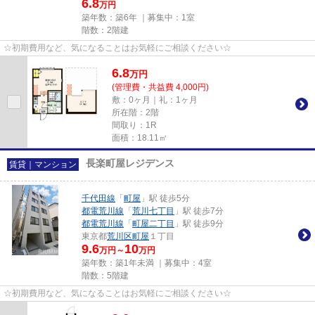
6.8
万円
築年数：築6年 ｜募集中：
1室
階数：2階建
☆初期費用など、気になることはお気軽にご相談ください☆
6.8
万
円
(管理費・共益費 4,000円)
敷：0ヶ月｜礼：1ヶ月
所在階：2階
間取り：1R
面積：18.11㎡
長楽町屋レジデンス
賃貸｜マンション
千代田線
「
町屋
」駅 徒歩5分
都電荒川線
「
荒川七丁目
」駅 徒歩7分
都電荒川線
「
町屋二丁目
」駅 徒歩9分
東京都
荒川区
町屋
１丁目
9.6
10
万円～
万円
築年数：築1年未満 ｜募集中：
4室
階数：5階建
☆初期費用など、気になることはお気軽にご相談ください☆