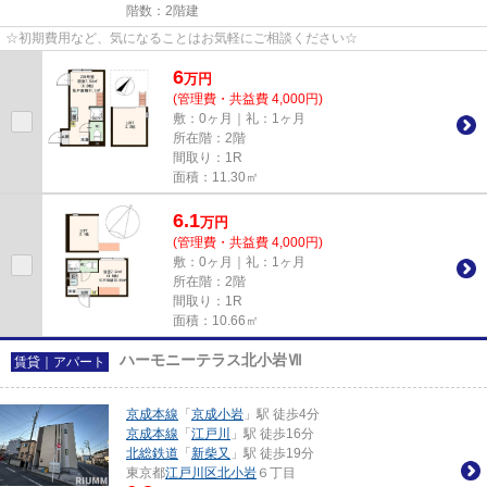
階数：2階建
☆初期費用など、気になることはお気軽にご相談ください☆
6
万
円
(管理費・共益費 4,000円)
敷：0ヶ月｜礼：1ヶ月
所在階：2階
間取り：1R
面積：11.30㎡
6.1
万
円
(管理費・共益費 4,000円)
敷：0ヶ月｜礼：1ヶ月
所在階：2階
間取り：1R
面積：10.66㎡
ハーモニーテラス北小岩Ⅶ
賃貸｜アパート
京成本線
「
京成小岩
」駅 徒歩4分
京成本線
「
江戸川
」駅 徒歩16分
北総鉄道
「
新柴又
」駅 徒歩19分
東京都
江戸川区
北小岩
６丁目