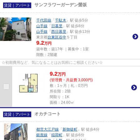
サンフラワーガーデン螢坂
賃貸｜アパート
千代田線
「
千駄木
」駅 徒歩5分
山手線
「
日暮里
」駅 徒歩8分
山手線
「
西日暮里
」駅 徒歩13分
東京都
台東区
谷中
５丁目
9.2
万円
築年数：築17年 ｜募集中：
1室
階数：2階建
☆初期費用など、気になることはお気軽にご相談ください☆
9.2
万
円
(管理費・共益費 3,000円)
敷：1ヶ月｜礼：0万円
所在階：2階
間取り：1K
面積：24.60㎡
オカチコート
賃貸｜アパート
都営大江戸線
「
新御徒町
」駅 徒歩4分
銀座線
「
稲荷町
」駅 徒歩6分