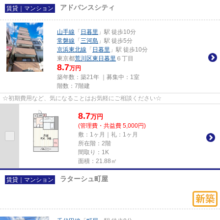
アドバンスシティ
賃貸｜マンション
山手線
「
日暮里
」駅 徒歩10分
常磐線
「
三河島
」駅 徒歩5分
京浜東北線
「
日暮里
」駅 徒歩10分
東京都
荒川区
東日暮里
６丁目
8.7
万円
築年数：築21年 ｜募集中：
1室
階数：7階建
☆初期費用など、気になることはお気軽にご相談ください☆
8.7
万
円
(管理費・共益費 5,000円)
敷：1ヶ月｜礼：1ヶ月
所在階：2階
間取り：1K
面積：21.88㎡
ラターシュ町屋
賃貸｜マンション