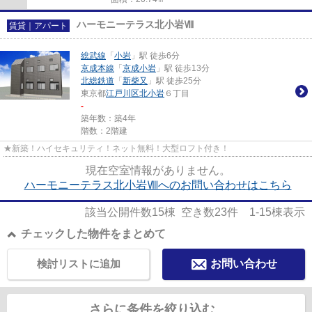
ハーモニーテラス北小岩Ⅷ
賃貸｜アパート
総武線
「
小岩
」駅 徒歩6分
京成本線
「
京成小岩
」駅 徒歩13分
北総鉄道
「
新柴又
」駅 徒歩25分
東京都
江戸川区
北小岩
６丁目
-
築年数：築4年
階数：2階建
★新築！ハイセキュリティ！ネット無料！大型ロフト付き！
現在空室情報がありません。
ハーモニーテラス北小岩Ⅷへのお問い合わせはこちら
該当公開件数
15
棟 空き数
23
件
1-15
棟表示
チェックした物件をまとめて
検討リストに追加
お問い合わせ
さらに条件を絞り込む