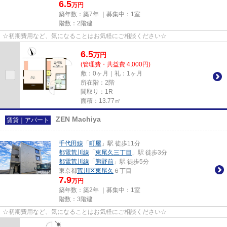
6.5
万円
築年数：築7年 ｜募集中：
1室
階数：2階建
☆初期費用など、気になることはお気軽にご相談ください☆
6.5
万
円
(管理費・共益費 4,000円)
敷：0ヶ月｜礼：1ヶ月
所在階：2階
間取り：1R
面積：13.77㎡
ZEN Machiya
賃貸｜アパート
千代田線
「
町屋
」駅 徒歩11分
都電荒川線
「
東尾久三丁目
」駅 徒歩3分
都電荒川線
「
熊野前
」駅 徒歩5分
東京都
荒川区
東尾久
６丁目
7.9
万円
築年数：築2年 ｜募集中：
1室
階数：3階建
☆初期費用など、気になることはお気軽にご相談ください☆