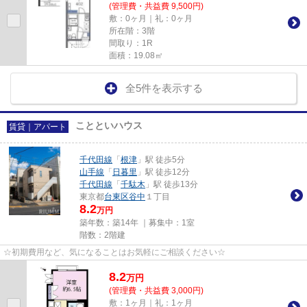
(管理費・共益費 9,500円)
敷：0ヶ月｜礼：0ヶ月
所在階：3階
間取り：1R
面積：19.08㎡
全5件を表示する
ことといハウス
賃貸｜アパート
千代田線
「
根津
」駅 徒歩5分
山手線
「
日暮里
」駅 徒歩12分
千代田線
「
千駄木
」駅 徒歩13分
東京都
台東区
谷中
１丁目
8.2
万円
築年数：築14年 ｜募集中：
1室
階数：2階建
☆初期費用など、気になることはお気軽にご相談ください☆
8.2
万
円
(管理費・共益費 3,000円)
敷：1ヶ月｜礼：1ヶ月