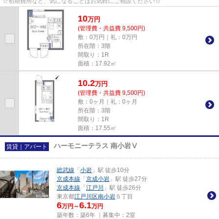
☆初期費用など、気になることはお気軽にご相談ください☆
10
万
円
(管理費・共益費 9,500円)
敷：0万円｜礼：0万円
所在階：3階
間取り：1R
面積：17.92㎡
10.2
万
円
(管理費・共益費 9,500円)
敷：0ヶ月｜礼：0ヶ月
所在階：3階
間取り：1R
面積：17.55㎡
ハーモニーテラス 南小岩Ⅴ
賃貸｜アパート
総武線
「
小岩
」駅 徒歩10分
京成本線
「
京成小岩
」駅 徒歩27分
京成本線
「
江戸川
」駅 徒歩26分
東京都
江戸川区
南小岩
５丁目
6
6.1
万円～
万円
築年数：築6年 ｜募集中：
2室