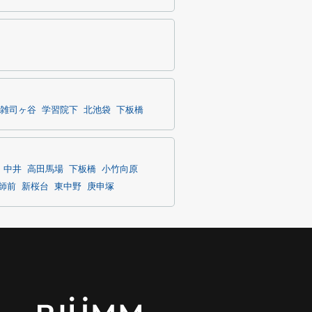
雑司ヶ谷
学習院下
北池袋
下板橋
中井
高田馬場
下板橋
小竹向原
師前
新桜台
東中野
庚申塚