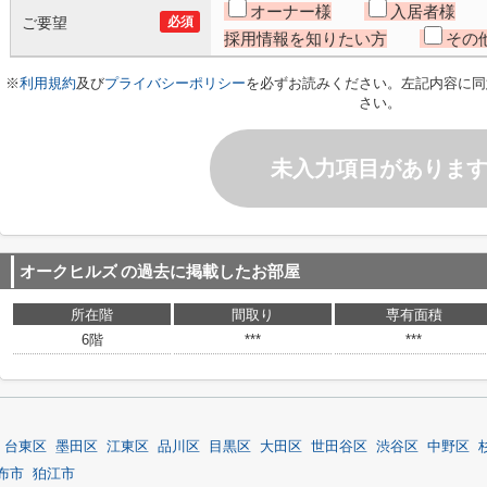
オーナー様
入居者様
ご要望
必須
採用情報を知りたい方
その
※
利用規約
及び
プライバシーポリシー
を必ずお読みください。左記内容に同
さい。
未入力項目がありま
オークヒルズ
の過去に掲載したお部屋
所在階
間取り
専有面積
6階
***
***
台東区
墨田区
江東区
品川区
目黒区
大田区
世田谷区
渋谷区
中野区
布市
狛江市