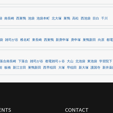
袋
南長崎
西巣鴨
池袋
池袋本町
北大塚
巣鴨
高松
西池袋
目白
千川
袋
雑司が谷
椎名町
東長崎
西巣鴨
新庚申塚
庚申塚
巣鴨新田
向原
都電
落合南長崎
下落合
雑司が谷
都電雑司ヶ谷
大山
北池袋
東池袋
学習院下
前
板橋
新江古田
巣鴨新田
西早稲田
大塚
早稲田
新大塚
護国寺
新井薬
ENTS
CONTACT