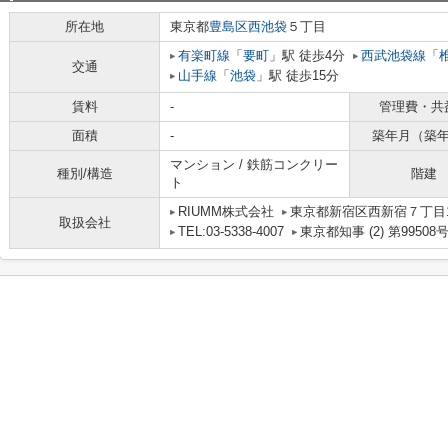
所在地
東京都
豊島区
西池袋
５丁目
有楽町線
「
要町
」駅 徒歩4分
西武池袋線
「
交通
山手線
「
池袋
」駅 徒歩15分
賃料
-
管理費・共
面積
-
築年月（築
マンション / 鉄筋コンクリー
種別/構造
階建
ト
RIUMM株式会社
東京都新宿区西新宿７丁目10
取扱会社
TEL:03-5338-4007
東京都知事 (2) 第99508