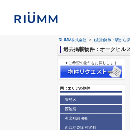
RIUMM株式会社
>
(賃貸)路線・駅から
過去掲載物件：オークヒル
▼ご希望の物件をお探しします
同じエリアの物件
豊島区
西池袋
有楽町線 要町
西武池袋線 椎名町