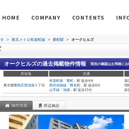
HOME
COMPANY
CONTENTS
INF
探す
>
東京メトロ有楽町線
>
要町駅
>
オークヒルズ
ズ
オークヒルズ
の過去掲載物件情報
現況の確認はお気軽にお
所在地
交通
有楽町線
「
要町
」駅 徒歩4分
築
東京都
豊島区
西池袋
５丁目
西武池袋線
「
椎名町
」駅 徒歩8分
8
山手線
「
池袋
」駅 徒歩15分
鉄
物件情報
周辺施設