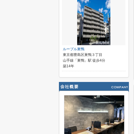
ルーブル巣鴨
東京都豊島区巣鴨３丁目
山手線「巣鴨」駅 徒歩4分
築14年