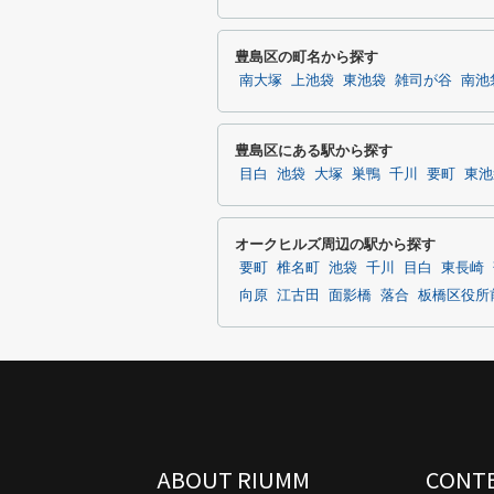
豊島区の町名から探す
南大塚
上池袋
東池袋
雑司が谷
南池
豊島区にある駅から探す
目白
池袋
大塚
巣鴨
千川
要町
東池
オークヒルズ周辺の駅から探す
要町
椎名町
池袋
千川
目白
東長崎
向原
江古田
面影橋
落合
板橋区役所
ABOUT RIUMM
CONT