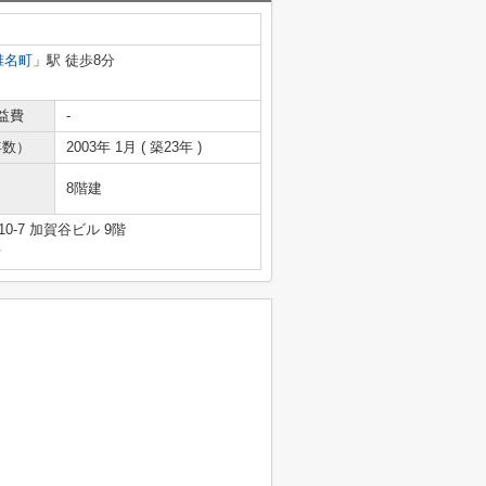
椎名町
」駅 徒歩8分
益費
-
年数）
2003年 1月 ( 築23年 )
8階建
-7 加賀谷ビル 9階
号