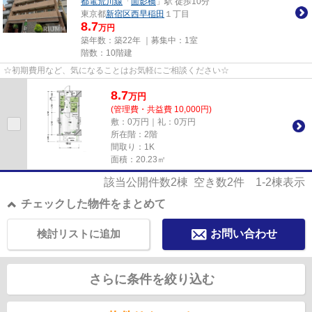
都電荒川線
「
面影橋
」駅 徒歩10分
東京都
新宿区
西早稲田
１丁目
8.7
万円
築年数：築22年 ｜募集中：
1室
階数：10階建
☆初期費用など、気になることはお気軽にご相談ください☆
8.7
万
円
(管理費・共益費 10,000円)
敷：0万円｜礼：0万円
所在階：2階
間取り：1K
面積：20.23㎡
該当公開件数
2
棟 空き数
2
件
1-2
棟表示
チェックした物件をまとめて
検討リストに追加
お問い合わせ
さらに条件を絞り込む