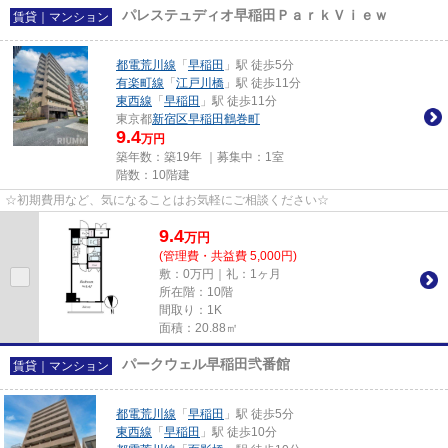
パレステュディオ早稲田ＰａｒｋＶｉｅｗ
賃貸｜マンション
都電荒川線
「
早稲田
」駅 徒歩5分
有楽町線
「
江戸川橋
」駅 徒歩11分
東西線
「
早稲田
」駅 徒歩11分
東京都
新宿区
早稲田鶴巻町
9.4
万円
築年数：築19年 ｜募集中：
1室
階数：10階建
☆初期費用など、気になることはお気軽にご相談ください☆
9.4
万
円
(管理費・共益費 5,000円)
敷：0万円｜礼：1ヶ月
所在階：10階
間取り：1K
面積：20.88㎡
パークウェル早稲田弐番館
賃貸｜マンション
都電荒川線
「
早稲田
」駅 徒歩5分
東西線
「
早稲田
」駅 徒歩10分