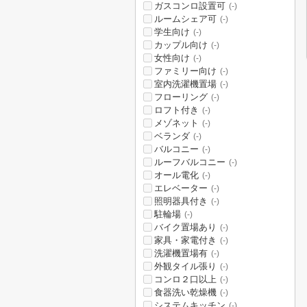
ガスコンロ設置可
(-)
ルームシェア可
(-)
学生向け
(-)
カップル向け
(-)
女性向け
(-)
ファミリー向け
(-)
室内洗濯機置場
(-)
フローリング
(-)
ロフト付き
(-)
メゾネット
(-)
ベランダ
(-)
バルコニー
(-)
ルーフバルコニー
(-)
オール電化
(-)
エレベーター
(-)
照明器具付き
(-)
駐輪場
(-)
バイク置場あり
(-)
家具・家電付き
(-)
洗濯機置場有
(-)
外観タイル張り
(-)
コンロ２口以上
(-)
食器洗い乾燥機
(-)
システムキッチン
(-)