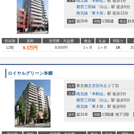
交通
南北線
「
本駒込
」駅 徒歩1分
都営三田線
「
白山
」駅 徒歩5分
南北線
「
東大前
」駅 徒歩12分
築25年
13階建
鉄
築年
階数
構造
所在階
賃料
管理費・共益費
敷金
礼金
間取り
9.3
万円
12階
9,000円
1ヶ月
1ヶ月
1K
2
ロイヤルグリーン本郷
東京都
文京区
向丘
２丁目
住所
交通
南北線
「
本駒込
」駅 徒歩2分
都営三田線
「
白山
」駅 徒歩5分
南北線
「
東大前
」駅 徒歩9分
築31年
13階建 地下1階
築年
階数