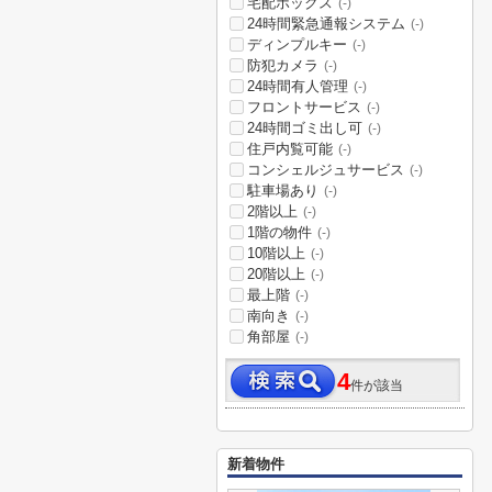
宅配ボックス
(-)
24時間緊急通報システム
(-)
ディンプルキー
(-)
防犯カメラ
(-)
24時間有人管理
(-)
フロントサービス
(-)
24時間ゴミ出し可
(-)
住戸内覧可能
(-)
コンシェルジュサービス
(-)
駐車場あり
(-)
2階以上
(-)
1階の物件
(-)
10階以上
(-)
20階以上
(-)
最上階
(-)
南向き
(-)
角部屋
(-)
4
件が該当
新着物件