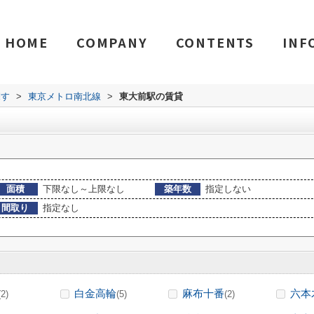
HOME
COMPANY
CONTENTS
INF
探す
>
東京メトロ南北線
>
東大前駅の賃貸
面積
下限なし～上限なし
築年数
指定しない
間取り
指定なし
白金高輪
麻布十番
六本
(2)
(5)
(2)