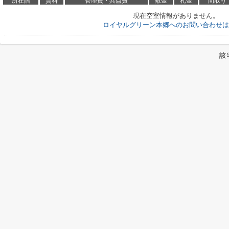
所在階
賃料
管理費・共益費
敷金
礼金
間取り
現在空室情報がありません。
ロイヤルグリーン本郷へのお問い合わせは
該