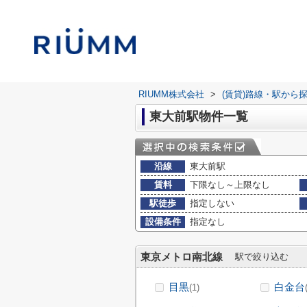
RIUMM株式会社
>
(賃貸)路線・駅から
東大前駅物件一覧
沿線
東大前駅
賃料
下限なし～上限なし
駅徒歩
指定しない
設備条件
指定なし
東京メトロ南北線
駅で絞り込む
目黒
白金台
(1)