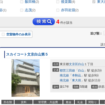
飯田橋
後楽園
東大
(1)
(2)
(4)
谷
志茂
赤羽岩淵
(1)
(2)
(2)
4
件が該当
並び順：
空室物件のみ表示
該
スカイコート文京白山第５
東京都
文京区
白山
１丁目
住所
交通
都営三田線
「
白山
」駅 徒歩2分
南北線
「
本駒込
」駅 徒歩9分
南北線
「
東大前
」駅 徒歩11分
築17年
5階建
鉄筋
築年
階数
構造
所在階
賃料
管理費・共益費
敷金
礼金
間取り