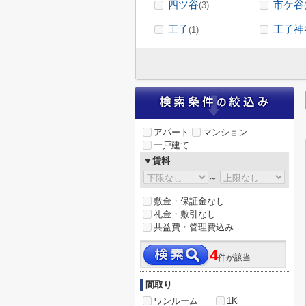
四ツ谷
市ケ谷
(3)
王子
王子神
(1)
アパート
マンション
一戸建て
▼賃料
～
敷金・保証金なし
礼金・敷引なし
共益費・管理費込み
4
件が該当
間取り
ワンルーム
1K