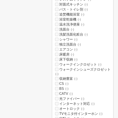
対面式キッチン
(-)
バス・トイレ別
(-)
追焚機能浴室
(-)
浴室乾燥機
(-)
温水洗浄便座
(-)
洗面台
(-)
洗髪洗面化粧台
(-)
シャワー
(-)
独立洗面台
(-)
エアコン
(-)
床暖房
(-)
床下収納
(-)
ウォークインクロゼット
(-)
ウォークインシューズクロゼット
(-)
収納豊富
(-)
CS
(-)
BS
(-)
CATV
(-)
光ファイバー
(-)
インターネット対応
(-)
オートロック
(-)
TVモニタ付インターホン
(-)