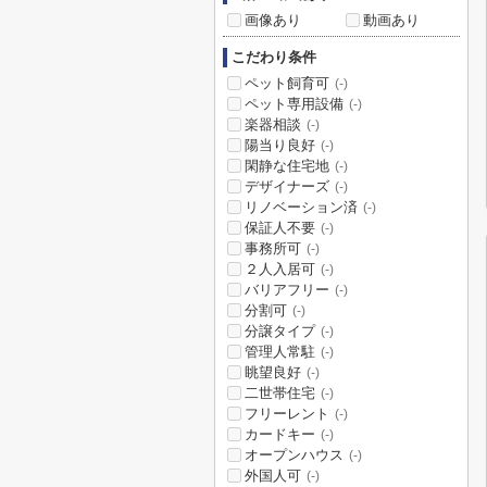
画像あり
動画あり
こだわり条件
ペット飼育可
(-)
ペット専用設備
(-)
楽器相談
(-)
陽当り良好
(-)
閑静な住宅地
(-)
デザイナーズ
(-)
リノベーション済
(-)
保証人不要
(-)
事務所可
(-)
２人入居可
(-)
バリアフリー
(-)
分割可
(-)
分譲タイプ
(-)
管理人常駐
(-)
眺望良好
(-)
二世帯住宅
(-)
フリーレント
(-)
カードキー
(-)
オープンハウス
(-)
外国人可
(-)