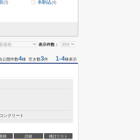
前
本駒込
(3)
(4)
表示件数：
4
3
1-4
当公開件数
棟 空き数
件
棟表示
コンクリート
面積
詳細
検討リスト