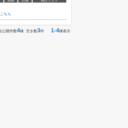
面積
詳細
検討リスト
こちら
4
3
1-4
当公開件数
棟 空き数
件
棟表示