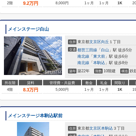
9.2
万円
2階
8,000円
1ヶ月
1ヶ月
1K
2
メインステージ白山
東京都
文京区
向丘
１丁目
住所
交通
都営三田線
「
白山
」駅 徒歩5分
南北線
「
東大前
」駅 徒歩6分
南北線
「
本駒込
」駅 徒歩8分
築22年
10階建
鉄
築年
階数
構造
所在階
賃料
管理費・共益費
敷金
礼金
間取り
8.3
万円
4階
5,000円
1ヶ月
1ヶ月
1K
1
メインステージ本駒込駅前
東京都
文京区
本駒込
３丁目
住所