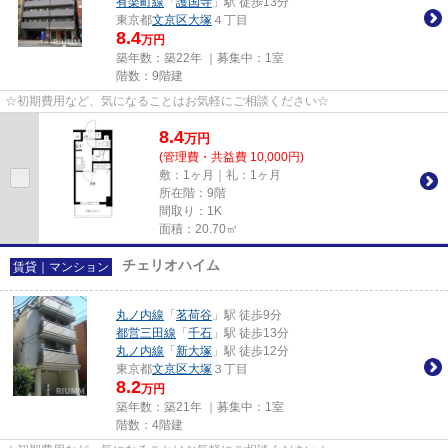
有楽町線
「
護国寺
」駅 徒歩13分
東京都
文京区
大塚
４丁目
8.4
万円
築年数：築22年 ｜募集中：
1室
階数：9階建
☆初期費用など、気になることはお気軽にご相談ください☆
8.4
万
円
(管理費・共益費 10,000円)
敷：1ヶ月｜礼：1ヶ月
所在階：9階
間取り：1K
面積：20.70㎡
チェリオハイム
賃貸｜マンション
丸ノ内線
「
茗荷谷
」駅 徒歩9分
都営三田線
「
千石
」駅 徒歩13分
丸ノ内線
「
新大塚
」駅 徒歩12分
東京都
文京区
大塚
３丁目
8.2
万円
築年数：築21年 ｜募集中：
1室
階数：4階建