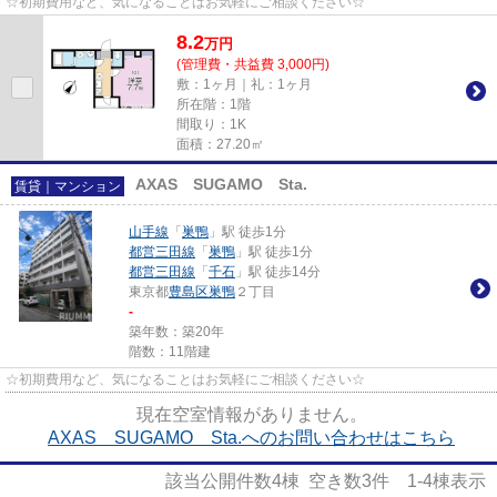
☆初期費用など、気になることはお気軽にご相談ください☆
8.2
万
円
(管理費・共益費 3,000円)
敷：1ヶ月｜礼：1ヶ月
所在階：1階
間取り：1K
面積：27.20㎡
AXAS SUGAMO Sta.
賃貸｜マンション
山手線
「
巣鴨
」駅 徒歩1分
都営三田線
「
巣鴨
」駅 徒歩1分
都営三田線
「
千石
」駅 徒歩14分
東京都
豊島区
巣鴨
２丁目
-
築年数：築20年
階数：11階建
☆初期費用など、気になることはお気軽にご相談ください☆
現在空室情報がありません。
AXAS SUGAMO Sta.へのお問い合わせはこちら
該当公開件数
4
棟 空き数
3
件
1-4
棟表示