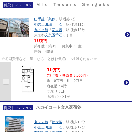
Ｍｉｏ Ｔｅｓｏｒｏ Ｓｅｎｇｏｋｕ
賃貸｜マンション
山手線
「
巣鴨
」駅 徒歩7分
都営三田線
「
千石
」駅 徒歩11分
丸ノ内線
「
新大塚
」駅 徒歩12分
東京都
文京区
千石
３丁目
10
万円
築年数：築8年 ｜募集中：
1室
階数：4階建
☆初期費用など、気になることはお気軽にご相談ください☆
10
万
円
(管理費・共益費 8,000円)
敷：0万円｜礼：0万円
所在階：4階
間取り：1R
面積：22.31㎡
スカイコート文京茗荷谷
賃貸｜マンション
丸ノ内線
「
新大塚
」駅 徒歩10分
都営三田線
「
千石
」駅 徒歩12分